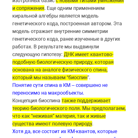
изотропных базис
с новыми типами умножения
и сопряжения
. Еще одним применением
киральной алгебры является модель
генетического кода, построенная автором. Эта
модель отражает внутренние симметрии
генетического кода, ранее изученные в других
работах. В результате мы выдвинули
следующую гипотезу:
ДНК имеет квантово-
подобную биологическую природу, которая
основана на аналоге физического спина,
который мы называем “биоспин
”.
Понятие сути спина в КМ – совершено не
переносимо на макрообъекты.
Концепция биоспина
также поддерживает
теорию биологического поля. Мы предполагаем,
что как “неживая” материя, так и живые
существа имеют полевую природу
.
Хотя да, все состоит их КМ-квантов, которые