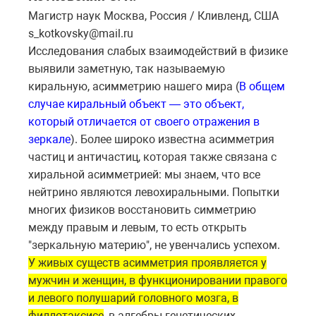
Магистр наук Москва, Россия / Кливленд, США
s_kotkovsky@mail.ru
Исследования слабых взаимодействий в физике
выявили заметную, так называемую
киральную, асимметрию нашего мира (
В общем
случае киральный объект — это объект,
который отличается от своего отражения в
зеркале
). Более широко известна асимметрия
частиц и античастиц, которая также связана с
хиральной асимметрией: мы знаем, что все
нейтрино являются левохиральными. Попытки
многих физиков восстановить симметрию
между правым и левым, то есть открыть
"зеркальную материю", не увенчались успехом.
У живых существ асимметрия проявляется у
мужчин и женщин, в функционировании правого
и левого полушарий головного мозга, в
филлотаксисе
, в алгебры генетических