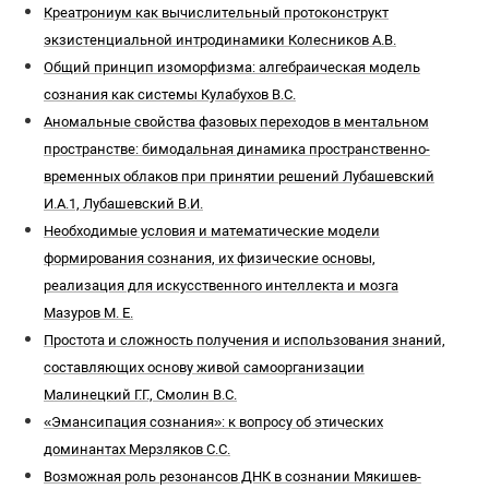
Креатрониум как вычислительный протоконструкт
экзистенциальной интродинамики Колесников А.В.
Общий принцип изоморфизма: алгебраическая модель
сознания как системы Кулабухов В.С.
Аномальные свойства фазовых переходов в ментальном
пространстве: бимодальная динамика пространственно-
временных облаков при принятии решений Лубашевский
И.А.1, Лубашевский В.И.
Необходимые условия и математические модели
формирования сознания, их физические основы,
реализация для искусственного интеллекта и мозга
Мазуров М. Е.
Простота и сложность получения и использования знаний,
составляющих основу живой самоорганизации
Малинецкий Г.Г., Смолин В.С.
«Эмансипация сознания»: к вопросу об этических
доминантах Мерзляков С.С.
Возможная роль резонансов ДНК в сознании Мякишев-