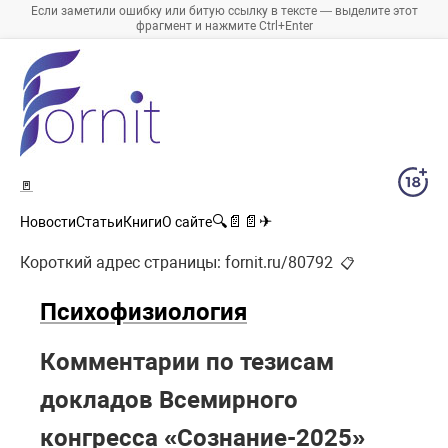
Если заметили ошибку или битую ссылку в тексте — выделите этот
фрагмент и нажмите Ctrl+Enter
🚪
🔍
📄
📄
✈
Новости
Статьи
Книги
О сайте
Короткий адрес страницы:
fornit.ru/80792
📋
Психофизиология
Комментарии по тезисам
докладов Всемирного
конгресса «Сознание-2025»