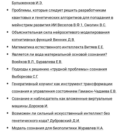
Булыженков И.Э.
Проблемы, которые следует решить разработчикам
квантовых и генетических алгоритмов для попадания в
мейнстрим развития ИИ Веселов В.Ф.1, Смолин В.С.
Объяснительная сила нейросетевого моделирования
когнитивных функций Винник Д.В.
Математика естественного интеллекта Витяев Е.Е.
Является ли вода материальной основой сознания?
Воейков В.Л., Буравлева Е.В.
Подходы к решению «трудной проблемы» сознания
Выборнова С.Г.
Генеративный коучинг как инструмент трансформации
сознания и управления состоянием Гамаюн-Чадаева Е.В.
Сознание и наблюдатель как вложенные виртуальные
машины Дорохов И.
Возможен ли сильный искусственный интеллект без
генетического кода? Дубровский Д.И.
Модель сознания для биополитики Журавлев Н.А.