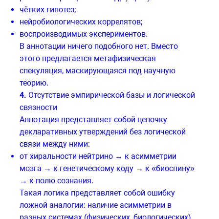
чётких гипотез;
нейробиологических коррелятов;
воспроизводимых экспериментов.
В аннотации ничего подобного нет. Вместо
этого предлагается метафизическая
спекуляция, маскирующаяся под научную
теорию.
4.
Отсутствие эмпирической базы и логической
связности
Аннотация представляет собой цепочку
декларативных утверждений без логической
связи между ними:
от хиральности нейтрино → к асимметрии
мозга → к генетическому коду → к «биоспину»
→ к полю сознания.
Такая логика представляет собой ошибку
ложной аналогии: наличие асимметрии в
разных системах (физических, биологических)