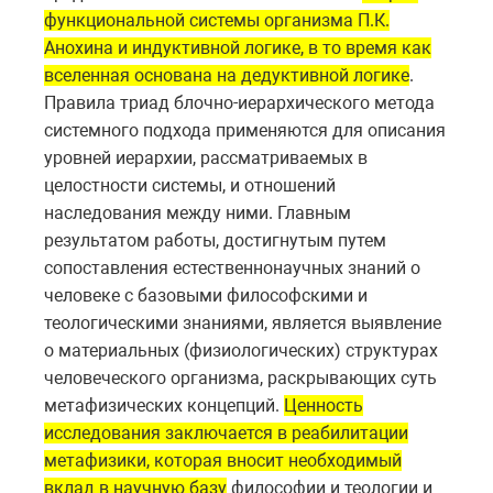
функциональной системы организма П.К.
Анохина и индуктивной логике, в то время как
вселенная основана на дедуктивной логике
.
Правила триад блочно-иерархического метода
системного подхода применяются для описания
уровней иерархии, рассматриваемых в
целостности системы, и отношений
наследования между ними. Главным
результатом работы, достигнутым путем
сопоставления естественнонаучных знаний о
человеке с базовыми философскими и
теологическими знаниями, является выявление
о материальных (физиологических) структурах
человеческого организма, раскрывающих суть
метафизических концепций.
Ценность
исследования заключается в реабилитации
метафизики, которая вносит необходимый
вклад в научную базу
философии и теологии и