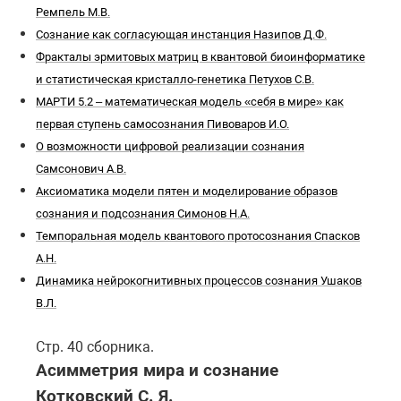
Ремпель М.В.
Сознание как согласующая инстанция Назипов Д.Ф.
Фракталы эрмитовых матриц в квантовой биоинформатике
и статистическая кристалло-генетика Петухов С.В.
МАРТИ 5.2 – математическая модель «себя в мире» как
первая ступень самосознания Пивоваров И.О.
О возможности цифровой реализации сознания
Самсонович А.В.
Аксиоматика модели пятен и моделирование образов
сознания и подсознания Симонов Н.А.
Темпоральная модель квантового протосознания Спасков
А.Н.
Динамика нейрокогнитивных процессов сознания Ушаков
В.Л.
Стр. 40 сборника.
Асимметрия мира и сознание
Котковский С. Я.