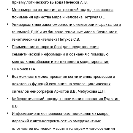
призму логического вывода Нечесов А. В.
Многомерная онтология, антропный подход как основа
понимания единства мира и человека Петруня О.Е.
Универсальные закономерности симметрии и фракталов в
геномной ДНК и их бинарно-геномные числа. Сознание и
генетический интеллект Петухов С.В.
Применение аппарата Spot для представления
семантической информации и сознания с помощью
ментальных образов и когнитивного моделирования
Симонов Н.А.
Возможность моделирования когнитивных процессов и
некоторых функций сознания на основе циклических
сигналов нейрографов Аристов В.В., Чебуркова Д.П.
Кибернетический подход к пониманию сознания Булыгин
В.В.
Информационные первоосновы нелокальных макро-
иерархий с авто-когерентностью эмерджентных
плотностей волновой массы и голограммного сознания