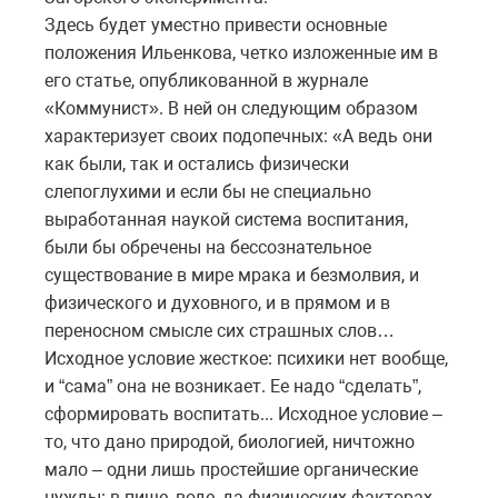
Здесь будет уместно привести основные
положения Ильенкова, четко изложенные им в
его статье, опубликованной в журнале
«Коммунист». В ней он следующим образом
характеризует своих подопечных: «А ведь они
как были, так и остались физически
слепоглухими и если бы не специально
выработанная наукой система воспитания,
были бы обречены на бессознательное
существование в мире мрака и безмолвия, и
физического и духовного, и в прямом и в
переносном смысле сих страшных слов…
Исходное условие жесткое: психики нет вообще,
и “сама” она не возникает. Ее надо “сделать”,
сформировать воспитать... Исходное условие –
то, что дано природой, биологией, ничтожно
мало – одни лишь простейшие органические
нужды: в пище, воде, да физических факторах