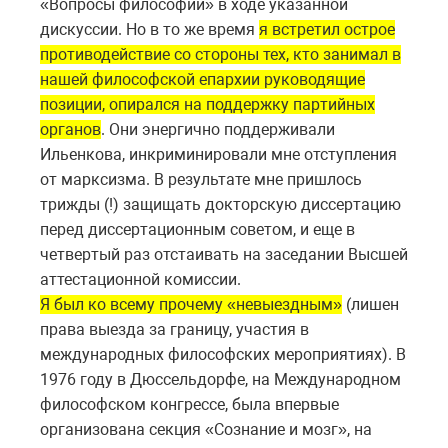
«Вопросы философии» в ходе указанной
дискуссии. Но в то же время
я встретил острое
противодействие со стороны тех, кто занимал в
нашей философской епархии руководящие
позиции, опирался на поддержку партийных
органов
. Они энергично поддерживали
Ильенкова, инкриминировали мне отступления
от марксизма. В результате мне пришлось
трижды (!) защищать докторскую диссертацию
перед диссертационным советом, и еще в
четвертый раз отстаивать на заседании Высшей
аттестационной комиссии.
Я был ко всему прочему «невыездным»
(лишен
права выезда за границу, участия в
международных философских мероприятиях). В
1976 году в Дюссельдорфе, на Международном
философском конгрессе, была впервые
организована секция «Сознание и мозг», на