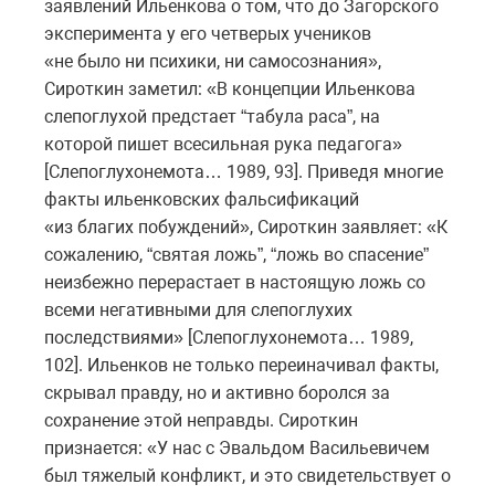
заявлений Ильенкова о том, что до Загорского
эксперимента у его четверых учеников
«не было ни психики, ни самосознания»,
Сироткин заметил: «В концепции Ильенкова
слепоглухой предстает “табула раса”, на
которой пишет всесильная рука педагога»
[Слепоглухонемота… 1989, 93]. Приведя многие
факты ильенковских фальсификаций
«из благих побуждений», Сироткин заявляет: «К
сожалению, “святая ложь”, “ложь во спасение”
неизбежно перерастает в настоящую ложь со
всеми негативными для слепоглухих
последствиями» [Слепоглухонемота… 1989,
102]. Ильенков не только переиначивал факты,
скрывал правду, но и активно боролся за
сохранение этой неправды. Сироткин
признается: «У нас с Эвальдом Васильевичем
был тяжелый конфликт, и это свидетельствует о