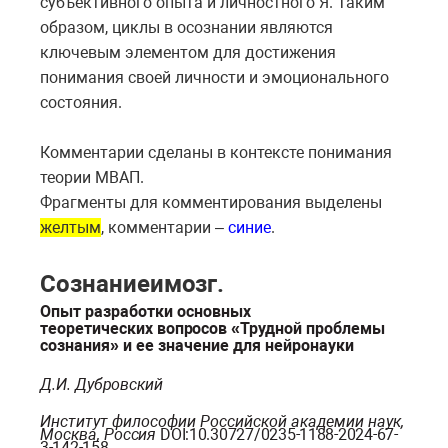
субъективного опыта и личностного Я. Таким
образом, циклы в осознании являются
ключевым элементом для достижения
понимания своей личности и эмоционального
состояния.
Комментарии сделаны в контексте понимания
теории МВАП.
Фрагменты для комментирования выделены
желтым
, комментарии –
синие
.
Сознаниеи
мозг.
Опыт разработки основных
теоретических
вопросов
«Трудной проблемы
сознания» и ее значение для нейронауки
Д.И.
Дубровский
Институт философии Российской академии наук,
Москва,
Россия
DOI:
10.30727/0235-1188-2024-67-
3-142-
158