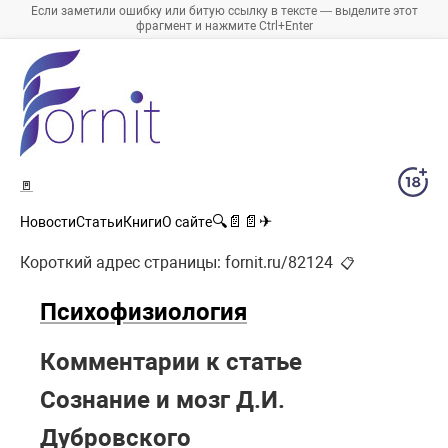
Если заметили ошибку или битую ссылку в тексте — выделите этот
фрагмент и нажмите Ctrl+Enter
🚪
🔍
📄
📄
✈
Новости
Статьи
Книги
О сайте
Короткий адрес страницы:
fornit.ru/82124
📋
Психофизиология
Комментарии к статье
Сознание и мозг Д.И.
Дубровского