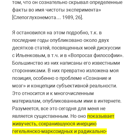
том, что он сознательно скрывал определенные
факты во имя чистоты эксперимента»
[Слепоглухонемота… 1989, 26].
Я остановился на этом подробно, т.к. в
последние годы опубликовано около двух
десятков статей, посвященных моей дискуссии
с Ильенковым, в т.ч. и в «Вопросах философии».
Большинство из них написаны его известными
сторонниками. В них превратно изложена моя
позиция, особенно о проблеме «Сознание и
мозг» и концепции субъективной реальности.
Это относится и к многочисленным
материалам, опубликованным ими в интернете.
Разумеется, все это сегодня для меня не
является существенным. Но оно
показывает
живучесть, сохранившуюся инерцию
гегельянско-марксоидных и радикально-