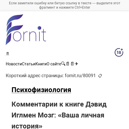
Если заметили ошибку или битую ссылку в тексте — выделите этот
фрагмент и нажмите Ctrl+Enter
🚪
🔍
📄
📄
✈
Новости
Статьи
Книги
О сайте
Короткий адрес страницы:
fornit.ru/80091
📋
Психофизиология
Комментарии к книге Дэвид
Иглмен Мозг: «Ваша личная
история»