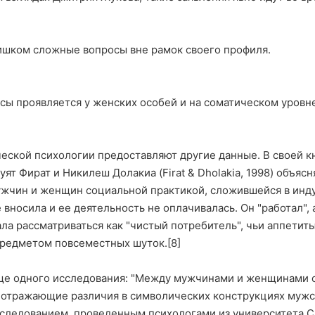
лишком сложные вопросы вне рамок своего профиля.
сы проявляется у женских особей и на соматическом уровне
ческой психологии предоставляют другие данные. В своей 
ят Фират и Никилеш Долакиа (Firat & Dholakia, 1998) объяс
ужчин и женщин социальной практикой, сложившейся в инд
 вносила и ее деятельность не оплачивалась. Он "работал", а
тала рассматриваться как "чистый потребитель", чьи аппети
предметом повсеместных шуток.[8]
ще одного исследования: "Между мужчинами и женщинами с
 отражающие различия в символических конструкциях мужс
следованием, проведенным психологами из университета С