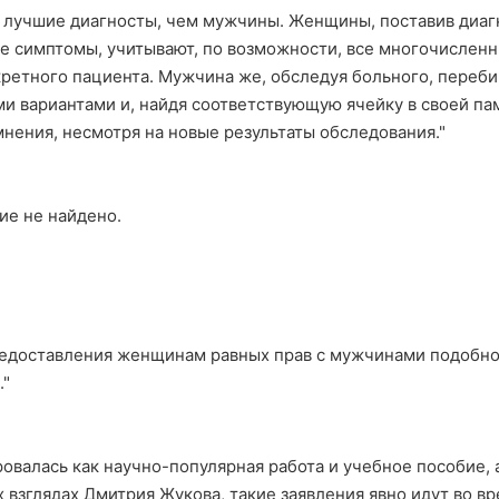
лучшие диагносты, чем мужчины. Женщины, поставив диагн
е симптомы, учитывают, по возможности, все многочислен
кретного пациента. Мужчина же, обследуя больного, переб
и вариантами и, найдя соответствующую ячейку в своей памя
мнения, несмотря на новые результаты обследования."
ие не найдено.
редоставления женщинам равных прав с мужчинами подобн
."
ровалась как научно-популярная работа и учебное пособие, 
 взглядах Дмитрия Жукова, такие заявления явно идут во вр