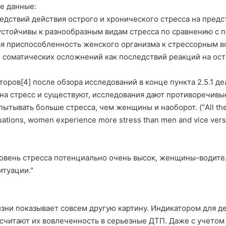
ие данные:
едствий действия острого и хронического стресса на пред
устойчивы к разнообразным видам стресса по сравнению с 
я приспособленность женского организма к стрессорным в
 соматических осложнений как последствий реакций на ост
оров[4] после обзора исследований в конце пункта 2.5.1 де
на стресс и существуют, исследования дают противоречивые
ытывать больше стресса, чем женщины и наоборот. ("All the
ituations, women experience more stress than men and vice vers
ровень стресса потенциально очень высок, женщины-водите
итуации."
изни показывает совсем другую картину. Индикатором для 
считают их вовлеченность в серьезные ДТП. Даже с учетом