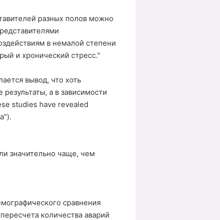
ставителей разных полов можно
представителями
оздействиям в немалой степени
рый и хронический стресс."
лается вывод, что хоть
 результаты, а в зависимости
se studies have revealed
a").
ли значительно чаще, чем
демографического сравнения
 пересчета количества аварий