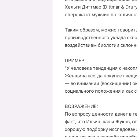
Хельги Диттмар (Dittmar & Dru
опережают мужчин по количеств
Таким образом, можно говорит
производственного уклада скл
воздействием биологии склонн
ПРИМЕР:
"У человека тенденция к накоп
Женщина всегда покупает вещи,
— во внимании (восхищении) окр
социального положения и как с
ВОЗРАЖЕНИЕ:
По вопросу ценности денег в г
факт, что Ильин, как и Жуков, 
хорошую подборку исследований
о деньгах как о способе приоб