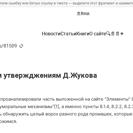
тили ошибку или битую ссылку в тексте — выделите этот фрагмент и нажмите 
🚪
Вход
Новости
Статьи
Книги
О сайте
🔍
📄
📄
✈
ru/81509
📋
м утвержджениям Д.Жукова
проанализировали часть выложенной на сайте "Элементы" 8
оральные механизмы"[1], а именно пункты 8.1.4, 8.2.2, 8.2.3
сь обнаружить целый ворох разного рода промашек, которы
ержимся.