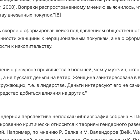
ry, 2000). Вопреки распространенному мнению выяснилось,
у внезапных покупок."[8]
ь скорее о сформировавшейся под давлением общественного
онности женщины к нерациональным покупкам, а не о сфор
ости к накопительству.
лению ресурсов проявляется в большей, чем у мужчин, скл
 а не пускает деньги на ветер. Женщина заинтересована в 
ужающих, т.е. в лидерстве. Деньги интересуют его не сами 
редство добиться влияния на других."
ендерной перспективе неплохая библиография собрана Е.П.
откровенно критически относится к теориям гендерного равен
. Например, по мнению Р. Белка и М. Валендорфа (Belk, Wa
ретения вещей, а мужчины – власти. Однако по данным К. Ям