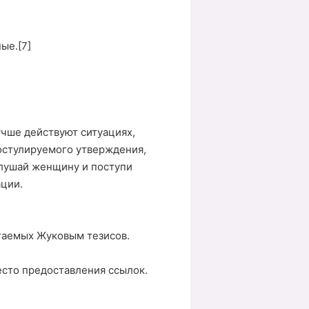
ные.[7]
чше действуют ситуациях,
 постулируемого утверждения,
слушай женщину и поступи
ации.
игаемых Жуковым тезисов.
есто предоставления ссылок.