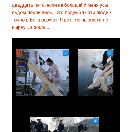
двадцать пять, если не больше! У меня усы
льдом покрылись... И я подумал - эти люди -
точно в Бога веруют! Я вот - не нырнул и не
нырну... а жаль...
i
i
i