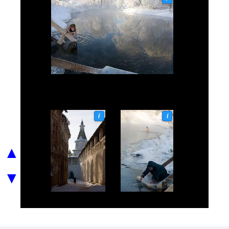
i
i
▲
▼