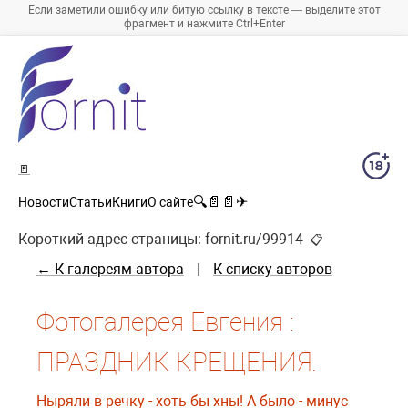
Если заметили ошибку или битую ссылку в тексте — выделите этот
фрагмент и нажмите Ctrl+Enter
🚪
🔍
📄
📄
✈
Новости
Статьи
Книги
О сайте
Короткий адрес страницы:
fornit.ru/99914
📋
← К галереям автора
|
К списку авторов
Фотогалерея Евгения :
ПРАЗДНИК КРЕЩЕНИЯ.
Ныряли в речку - хоть бы хны! А было - минус