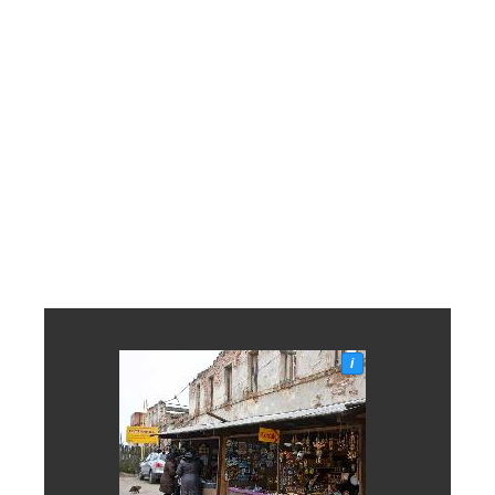
хмурый день превратился в тёмный вечер.
Так что мне трудно сказать насколько этот
город соответствует слову Великий. ТО в каком
состоянии находятся кремлёвские окрестности -
ни о чем не говорит - может быть это всего
лишь момент в веках. В целом мне стало уже
казаться, что в России слишком много кремлей,
церквей и монастырей. Даже кажется что в ней
только это и есть, да ещё сгоревшие, или
сгнившие избы в деревнях по дороге...
i