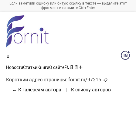
Если заметили ошибку или битую ссылку в тексте — выделите этот
фрагмент и нажмите Ctrl+Enter
🚪
🔍
📄
📄
✈
Новости
Статьи
Книги
О сайте
Короткий адрес страницы:
fornit.ru/97215
📋
← К галереям автора
|
К списку авторов
Фотогалерея Евгения :
Ростов Великий.
Сам город снять не удалось - слишком быстро