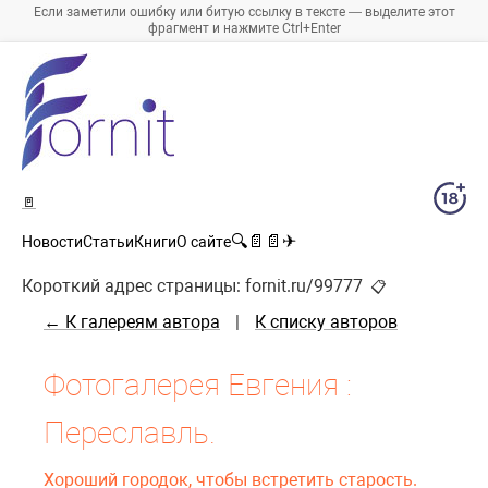
Если заметили ошибку или битую ссылку в тексте — выделите этот
фрагмент и нажмите Ctrl+Enter
🚪
🔍
📄
📄
✈
Новости
Статьи
Книги
О сайте
Короткий адрес страницы:
fornit.ru/99777
📋
← К галереям автора
|
К списку авторов
Фотогалерея Евгения :
Переславль.
Хороший городок, чтобы встретить старость.