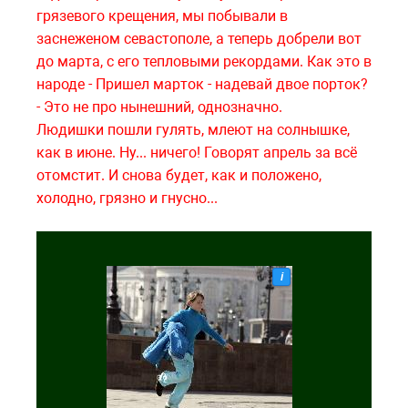
грязевого крещения, мы побывали в
заснеженом севастополе, а теперь добрели вот
до марта, с его тепловыми рекордами. Как это в
народе - Пришел марток - надевай двое порток?
- Это не про нынешний, однозначно.
Людишки пошли гулять, млеют на солнышке,
как в июне. Ну... ничего! Говорят апрель за всё
отомстит. И снова будет, как и положено,
холодно, грязно и гнусно...
i