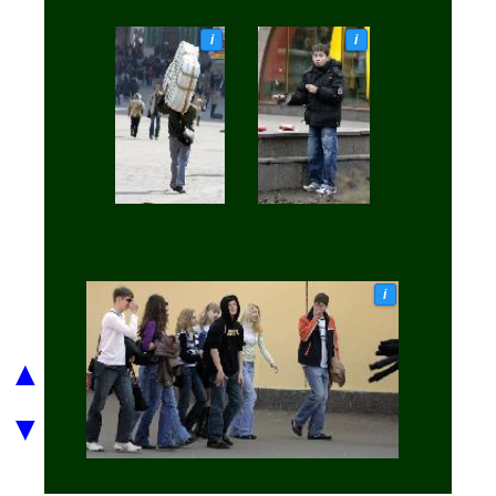
i
i
i
▲
▼