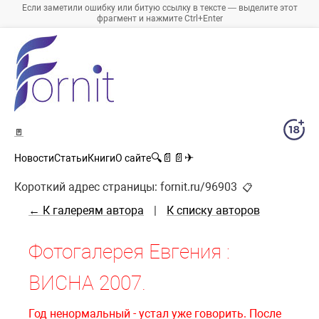
Если заметили ошибку или битую ссылку в тексте — выделите этот
фрагмент и нажмите Ctrl+Enter
🚪
🔍
📄
📄
✈
Новости
Статьи
Книги
О сайте
Короткий адрес страницы:
fornit.ru/96903
📋
← К галереям автора
|
К списку авторов
Фотогалерея Евгения :
ВИСНА 2007.
Год ненормальный - устал уже говорить. После