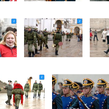
i
i
i