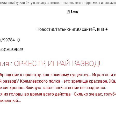
тили ошибку или битую ссылку в тексте — выделите этот фрагмент и нажмите 
🚪
Вход
Новости
Статьи
Книги
О сайте
🔍
📄
📄
✈
ru/99784
📋
ску авторов
ния : ОРКЕСТР, ИГРАЙ РАЗВОД!
ращение к оркестру, как к живому существу... Играл он и
 развод\' Кремлевского полка - это зрелище красивое. Жа
е синхронно. Вживую такое впечатление не создается.
 из головы во время всего действа - Склько же вас, голуб
мленный...