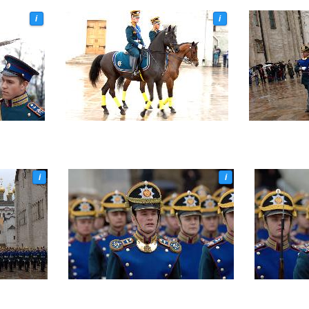
i
i
i
i