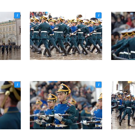
i
i
i
i