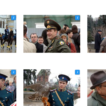
i
i
i
i