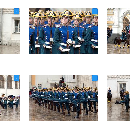
i
i
i
i