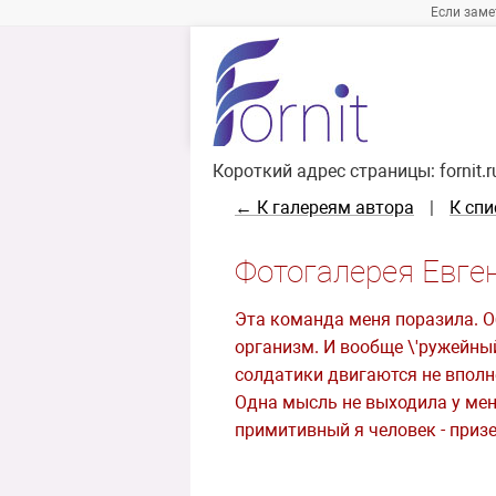
Если заме
Короткий адрес страницы:
fornit.
← К галереям автора
|
К спи
Фотогалерея Евге
Эта команда меня поразила. Об
организм. И вообще \'ружейный
солдатики двигаются не вполн
Одна мысль не выходила у меня
примитивный я человек - призе