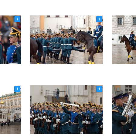
i
i
i
i