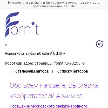
Если заметили ошибку или битую ссылку в тексте — выделите этот
фрагмент и нажмите Ctrl+Enter
🚪
🔍
📄
📄
✈
Новости
Статьи
Книги
О сайте
Короткий адрес страницы:
fornit.ru/98255
📋
← К галереям автора
|
К списку авторов
Обо всем на свете: Выставка
изобретателей Архимед
Посещение Московского Международного