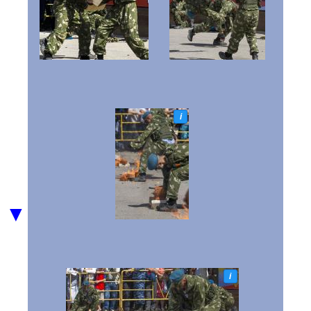
i
▼
i