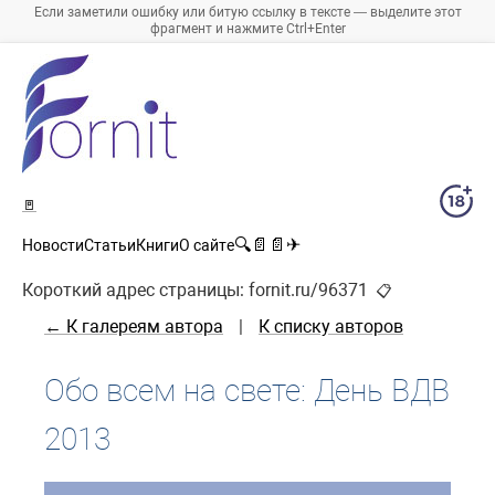
Если заметили ошибку или битую ссылку в тексте — выделите этот
фрагмент и нажмите Ctrl+Enter
🚪
🔍
📄
📄
✈
Новости
Статьи
Книги
О сайте
Короткий адрес страницы:
fornit.ru/96371
📋
← К галереям автора
|
К списку авторов
Обо всем на свете: День ВДВ
2013