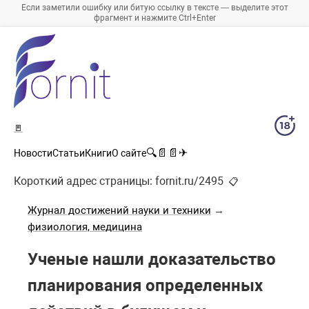
Если заметили ошибку или битую ссылку в тексте — выделите этот
фрагмент и нажмите Ctrl+Enter
🚪
🔍
📄
📄
✈
Новости
Статьи
Книги
О сайте
Короткий адрес страницы:
fornit.ru/2495
📋
Журнал достижений науки и техники
→
физиология, медицина
Ученые нашли доказательство
планирования определенных