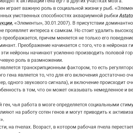
иводят к активации гена
egr1
в других участках мозга.
 ген играет важную роль в социальной жизни у рыб. «Элем
нных умственных способностях аквариумной рыбки
Astato
укции
, «Элементы», 30.01.2007). В присутствии доминантн
не проявляет интереса к самкам. Но стоит удалить высоко
преображается, причем меняется не только его поведение,
минант. Преображение начинается с того, что в нейронах 
е эти нейроны начинают усиленно производить половой горм
ючевую роль в размножении.
, является транскрипционным фактором, то есть регулятор
го гена является то, что для его включения достаточно о
ер, одного звукового сигнала), и включение происходит о
обенность в том, что он может оказывать немедленное и в
 ген, чья работа в мозге определяется социальными стиму
ияют на работу сотен генов и могут приводить к активиз
».
сти, на пчелах. Возраст, в котором рабочая пчела переста