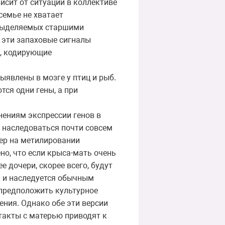
исит от ситуации в коллективе
 семье не хватает
 выделяемых старшими
о эти запаховые сигналы
ы, кодирующие
ыявлены в мозге у птиц и рыб.
ся одни гены, а при
ениям экспрессии генов в
ь наследоваться почти совсем
ер на метилировании
но, что если крыса-мать очень
е дочери, скорее всего, будут
и и наследуется обычным
 предположить культурное
ения. Однако обе эти версии
такты с матерью приводят к