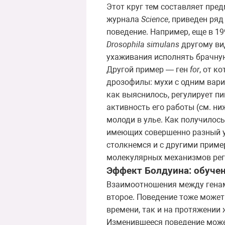
Этот круг тем составляет пре
журнала
Science
, приведен ря
поведение. Например, еще в 19
Drosophila simulans
другому вид
ухаживания исполнять брачну
Другой пример — ген
for
, от к
дрозофилы: мухи с одним вариа
как выяснилось, регулирует пи
активность его работы (см. ни
молоди в улье. Как получилось
имеющих совершенно разный ур
столкнемся и с другими приме
молекулярных механизмов рег
Эффект Болдуина: обуче
Взаимоотношения между генам
второе. Поведение тоже может
времени, так и на протяжении
Изменившееся поведение может