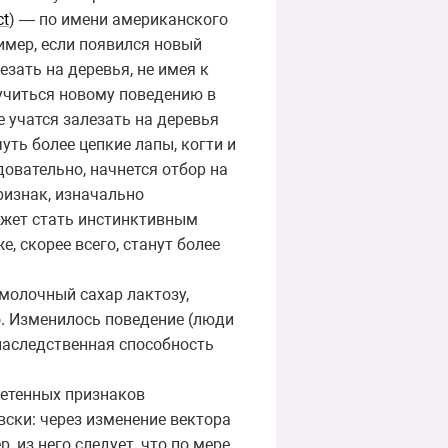
ct
) — по имени американского
имер, если появился новый
зать на деревья, не имея к
учиться новому поведению в
е учатся залезать на деревья
уть более цепкие лапы, когти и
довательно, начнется отбор на
ризнак, изначально
ожет стать инстинктивным
, скорее всего, станут более
молочный сахар лактозу,
о. Изменилось поведение (люди
 наследственная способность
етенных признаков
вски: через изменение вектора
 из него следует, что по мере