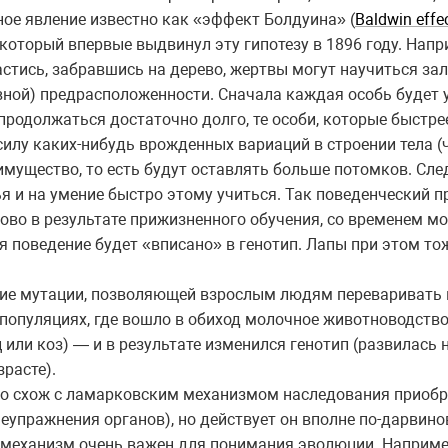
ое явление известно как «эффект Болдуина» (
Baldwin effe
который впервые выдвинул эту гипотезу в 1896 году. Напр
стись, забравшись на дерево, жертвы могут научиться зале
ной) предрасположенности. Сначала каждая особь будет 
 продолжаться достаточно долго, те особи, которые быстре
силу каких-нибудь врожденных вариаций в строении тела (ч
реимущество, то есть будут оставлять больше потомков. Сле
я и на умение быстро этому учиться. Так поведенческий п
во в результате прижизненного обучения, со временем м
поведение будет «вписано» в генотип. Лапы при этом тоже
ние мутации, позволяющей взрослым людям переваривать 
 популяциях, где вошло в обиход молочное животноводств
ц или коз) — и в результате изменился генотип (развилась
расте).
о схож с ламарковским механизмом наследования приобр
еупражнения органов), но действует он вполне по-дарвино
 механизм очень важен для понимания эволюции. Например,