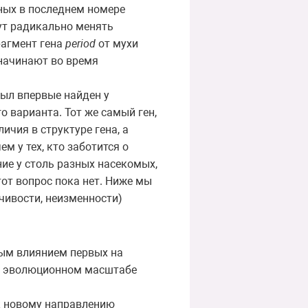
нных в последнем номере
гут радикально менять
рагмент гена
period
от мухи
 начинают во время
был впервые найден у
о варианта. Тот же самый ген,
ичия в структуре гена, а
ем у тех, кто заботится о
ние у столь разных насекомых,
от вопрос пока нет. Ниже мы
чивости, неизменности)
ым влиянием первых на
 в эволюционном масштабе
 к новому направлению