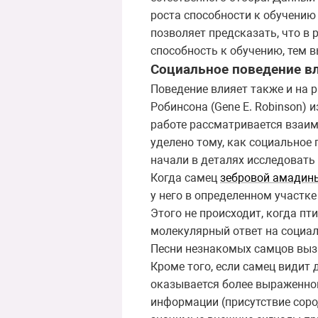
роста способности к обучению
позволяет предсказать, что в
способность к обучению, тем 
Социальное поведение вл
Поведение влияет также и на р
Робинсона (Gene E. Robinson) 
работе рассматривается взаи
уделено тому, как социальное
начали в деталях исследовать 
Когда самец
зебровой амадин
у него в определенном участке
Этого не происходит, когда п
молекулярный ответ на социа
Песни незнакомых самцов вызы
Кроме того, если самец видит 
оказывается более выраженной,
информации (присутствие сород