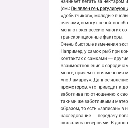
начинает летать за нектаром и
(см.:
Выявлен ген, регулирующи
«добытчиков», молодые пчелы
пчелами, и могут перейти к сб
меняют экспрессию многих сот
транскрипционные факторы.
Очень быстрые изменения эксп
Например, у самок рыб при ко
контактах с самками — другие
Взаимоотношения с сородичам
мозге, причем эти изменения м
«по Ламарку». Данное явление
промоторов
, что приводит к 
заботлива по отношению к свои
такими же заботливыми матеря
образом, то есть «записан» в
наследование — передачу пове
оказались неверными. В данно