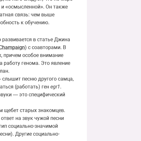
 и «осмысленной». Он также
атная связь: чем выше
собность к обучению.
о развивается в статье Джина
na-Champaign
) с соавторами. В
, причем особое внимание
а работу генома. Это явление
лан.
 слышит песню другого самца,
аться (работать) ген
egr1
.
 звуки — это специфический
м щебет старых знакомцев.
 ответ на звук чужой песни
 тип социально-значимой
есни). Другие социально-