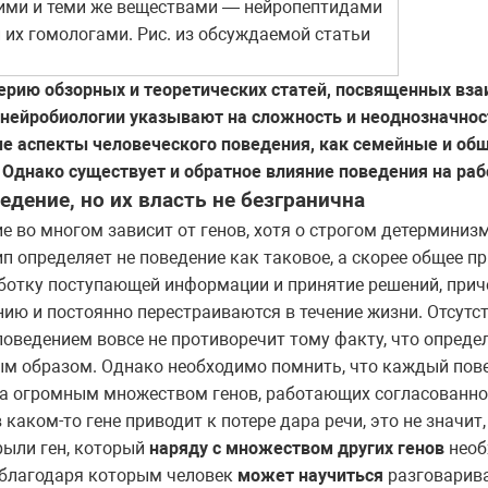
ими и теми же веществами — нейропептидами
 их гомологами. Рис. из обсуждаемой статьи
ерию обзорных и теоретических статей, посвященных вза
 нейробиологии указывают на сложность и неоднозначнос
е аспекты человеческого поведения, как семейные и о
 Однако существует и обратное влияние поведения на раб
едение, но их власть не безгранична
е во многом зависит от генов, хотя о строгом детерминиз
ип определяет не поведение как таковое, а скорее общее 
аботку поступающей информации и принятие решений, при
нию и постоянно перестраиваются в течение жизни. Отсутс
поведением вовсе не противоречит тому факту, что опред
ым образом. Однако необходимо помнить, что каждый пов
 а огромным множеством генов, работающих согласованно.
 каком-то гене приводит к потере дара речи, это не значит
крыли ген, который
наряду с множеством других генов
необ
 благодаря которым человек
может научиться
разговарива