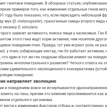
дмет генетики поведения. В обзорных статьях, опубликова
д ярких примеров того, как изменения отдельных генов мо
91 году было показано, что, если пересадить небольшой ф
у мух (
D. melanogaster
), трансгенные самцы второго вида
ю песенку
D. simulans
.
оторого зависит активность поиска пищи у насекомых. Ген 
нтом этого гена ищут корм активнее, чем носители другог
щевое поведение пчел. Правда, тут уже играют роль не разл
же): у пчел, собирающих нектар, ген
for
работает активнее, ч
, что один и тот же ген сходным образом влияет на поведе
овень интеллектуального развития? Четкого ответа на эт
рами удивительного эволюционного консерватизма (устой
уляции поведения.
ние направляет эволюцию
и и поведением вовсе не исчерпываются однонаправленн
 влиять на гены, причем это влияние прослеживается как
 жизни отдельного организма.
 вести к изменению факторов отбора и, соответственно,