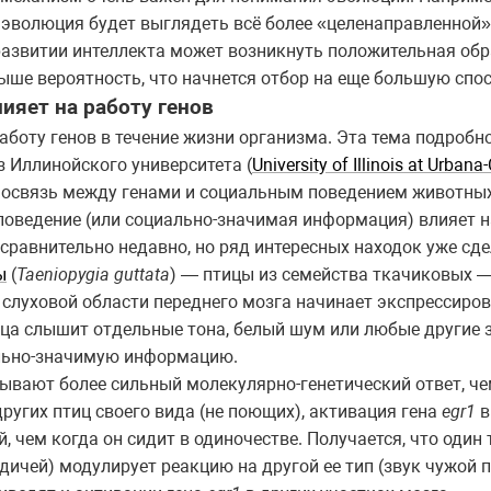
 эволюция будет выглядеть всё более «целенаправленной»
 развитии интеллекта может возникнуть положительная обр
выше вероятность, что начнется отбор на еще большую спо
ияет на работу генов
аботу генов в течение жизни организма. Эта тема подробн
из Иллинойского университета (
University of Illinois at Urba
мосвязь между генами и социальным поведением животных
 поведение (или социально-значимая информация) влияет н
сравнительно недавно, но ряд интересных находок уже сде
ы
(
Taeniopygia guttata
) — птицы из семейства ткачиковых —
 слуховой области переднего мозга начинает экспрессиров
тица слышит отдельные тона, белый шум или любые другие
льно-значимую информацию.
вают более сильный молекулярно-генетический ответ, че
других птиц своего вида (не поющих), активация гена
egr1
в
 чем когда он сидит в одиночестве. Получается, что один
ичей) модулирует реакцию на другой ее тип (звук чужой п