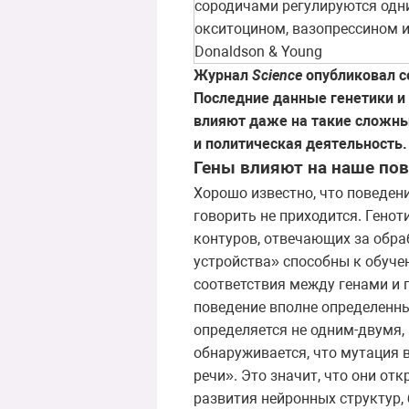
сородичами регулируются одн
окситоцином, вазопрессином и
Donaldson & Young
Журнал
Science
опубликовал с
Последние данные генетики и
влияют даже на такие сложны
и политическая деятельность.
Гены влияют на наше пов
Хорошо известно, что поведени
говорить не приходится. Генот
контуров, отвечающих за обр
устройства» способны к обуче
соответствия между генами и 
поведение вполне определенн
определяется не одним-двумя,
обнаруживается, что мутация в
речи». Это значит, что они от
развития нейронных структур,