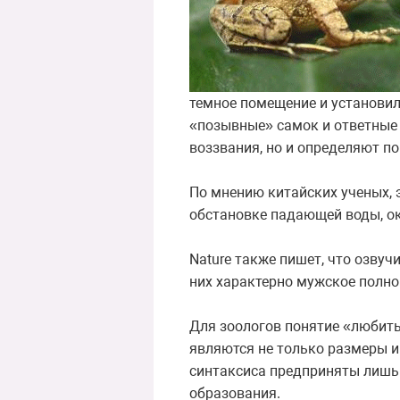
темное помещение и установи
«позывные» самок и ответные 
воззвания, но и определяют п
По мнению китайских ученых, 
обстановке падающей воды, ок
Nature также пишет, что озву
них характерно мужское полно
Для зоологов понятие «любит
являются не только размеры и
синтаксиса предприняты лишь 
образования.