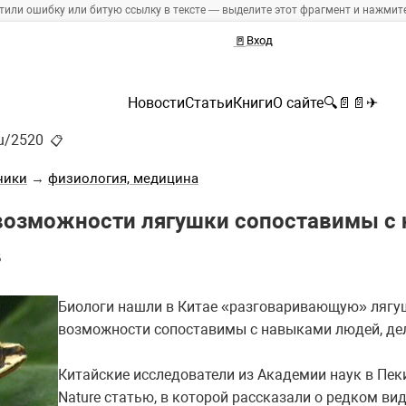
тили ошибку или битую ссылку в тексте — выделите этот фрагмент и нажмите 
🚪
Вход
Новости
Статьи
Книги
О сайте
🔍
📄
📄
✈
ru/2520
📋
ники
→
физиология, медицина
озможности лягушки сопоставимы с 
в
Биологи нашли в Китае «разговаривающую» лягу
возможности сопоставимы с навыками людей, дел
Китайские исследователи из Академии наук в Пек
Nature статью, в которой рассказали о редком вид