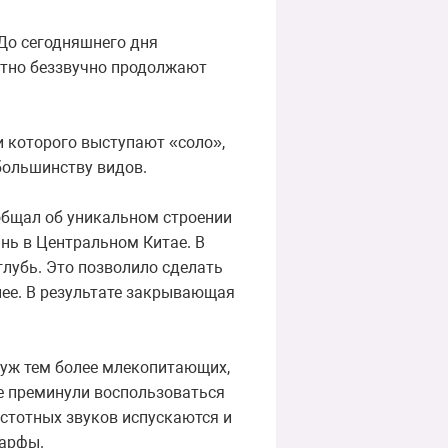
До сегодняшнего дня
ютно беззвучно продолжают
и которого выступают «соло»,
большинству видов.
общал об уникальном строении
нь в Центральном Китае. В
глубь. Это позволило сделать
нее. В результате закрывающая
и уж тем более млекопитающих,
не преминули воспользоваться
стотных звуков испускаются и
 арфы.