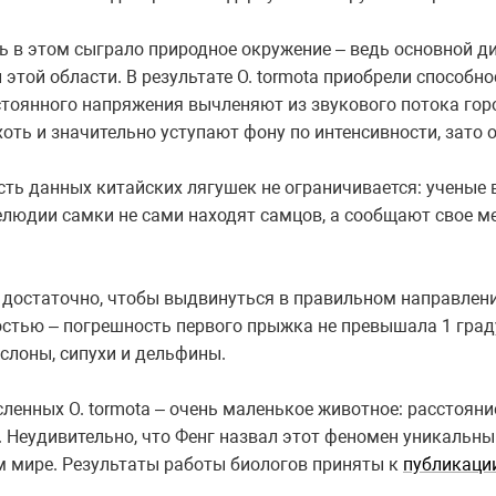
ь в этом сыграло природное окружение – ведь основной 
этой области. В результате O. tormota приобрели способн
стоянного напряжения вычленяют из звукового потока гор
оть и значительно уступают фону по интенсивности, зато 
ть данных китайских лягушек не ограничивается: ученые 
людии самки не сами находят самцов, а сообщают свое ме
 достаточно, чтобы выдвинуться в правильном направлени
стью – погрешность первого прыжка не превышала 1 град
 слоны, сипухи и дельфины.
сленных O. tormota – очень маленькое животное: расстоян
 Неудивительно, что Фенг назвал этот феномен уникальны
ом мире. Результаты работы биологов приняты к
публикации