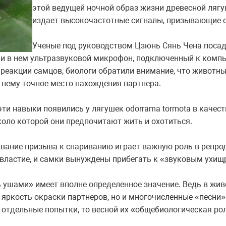
этой ведущей ночной образ жизни древесной лягу
издает высокочастотные сигналы, призывающие 
Ученые под руководством Цзюнь Сянь Чена посад
ли в нем ультразвуковой микрофон, подключенный к комп
реакции самцов, биологи обратили внимание, что животны
о нему точное место нахождения партнера.
эти навыки появились у лягушек odorrama tormota в качес
оло которой они предпочитают жить и охотиться.
чивание призыва к спариванию играет важную роль в репро
властие, и самки вынуждены прибегать к «звуковым ухищ
ь ушами» имеет вполне определенное значение. Ведь в ж
 яркость окраски партнеров, но и многочисленные «песни»
отдельные попытки, то весной их «общебиологическая рол