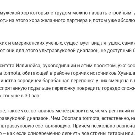
 мужской хор которых с трудом можно назвать стройным. 
ют» из этого хора желанного партнера и потом уже абсол
их и американских ученых, существует вид лягушек, самк
ют они для этого ультразвуковой диапазон, не доступный 
ситета Иллинойса, руководивший и этим проектом, уже со
a tormota, обитающей в районе горячих источников Хуанша
инства сородичей барабанная перепонка у них смещена в 
 спрятанную подальше перепонку повредить гораздо слож
 тоньше в 30 раз.
е, такое ухо, оставаясь менее развитым, чем у рептилий 
азвуковой диапазон. Чем Odorrana tormota, естественно, 
ультразвуковую составляющую. Причем несколько разноча
– как если одновременно дернуть все струны гитары или