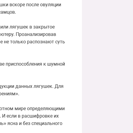
шки вскоре после овуляции
самцов.
или лягушек в закрытое
ьютеру. Проанализировав
е не только распознают суть
тве приспособления к шумной
дукции данных лягушек. Для
рениям».
ивотном мире определяющими
. И если в расшифровке их
ь» ясна и без специального