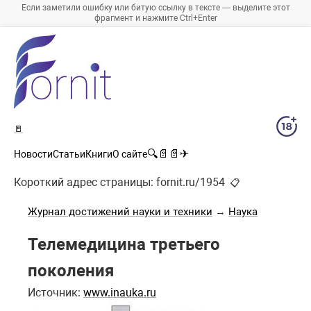
Если заметили ошибку или битую ссылку в тексте — выделите этот
фрагмент и нажмите Ctrl+Enter
🚪
🔍
📄
📄
✈
Новости
Статьи
Книги
О сайте
Короткий адрес страницы:
fornit.ru/1954
📋
Журнал достижений науки и техники
→
Наука
Телемедицина третьего
поколения
Источник:
www.inauka.ru