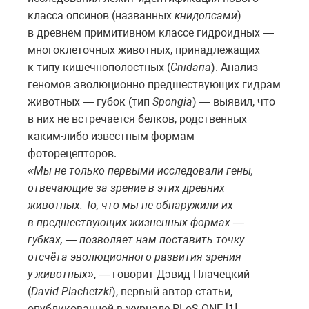
класса опсинов (названных
книдопсами
)
в древнем примитивном классе гидроидных —
многоклеточных животных, принадлежащих
к типу кишечнополостных (
Cnidaria
). Анализ
геномов эволюционно предшествующих гидрам
животных — губок (тип
Spongia
) — выявил, что
в них не встречается белков, родственных
каким-либо известным формам
фоторецепторов.
«Мы не только первыми исследовали гены,
отвечающие за зрение в этих древних
животных. То, что мы не обнаружили их
в предшествующих жизненных формах —
губках, — позволяет нам поставить точку
отсчёта эволюционного развития зрения
у животных»
, — говорит Дэвид Плачецкий
(
David Plachetzki
), первый автор статьи,
опубликованной в журнале PLoS ONE [
1
].