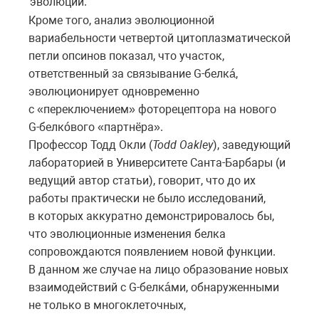
эволюции.
Кроме того, анализ эволюционной
вариабельности четвертой цитоплазматической
петли опсинов показал, что участок,
ответственный за связывание
G-белкá,
эволюционирует одновременно
с «переключением» фоторецептора на нового
G-белкóвого
«партнёра».
Профессор Тодд Окли (
Todd Oakley
), заведующий
лабораторией в Университете Санта-Барбары (и
ведущий автор статьи), говорит, что до их
работы практически не было исследований,
в которых аккуратно демонстрировалось бы,
что эволюционные изменения белка
сопровождаются появлением новой функции.
В данном же случае на лицо образование новых
взаимодействий
с G-белкáми,
обнаруженными
не только в многоклеточных,