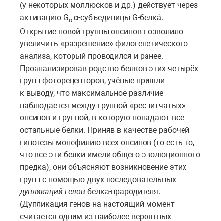
(у некоторых моллюсков и др.) действует через
активацию G
α-субъединицы
G-белкá.
o
Открытие новой группы опсинов позволило
увеличить «разрешение» филогенетического
анализа, который проводился и ранее.
Проанализировав родство белков этих четырёх
групп фоторецепторов, учёные пришли
к выводу, что максимальное различие
наблюдается между группой «реснитчатых»
опсинов и группой, в которую попадают все
остальные белки. Приняв в качестве рабочей
гипотезы монофилию всех опсинов (то есть то,
что все эти белки имели общего эволюционного
предка), они объясняют возникновение этих
групп с помощью двух последовательных
дупликаций генов
белка-прародителя.
(Дупликация генов на настоящий момент
считается одним из наиболее вероятных