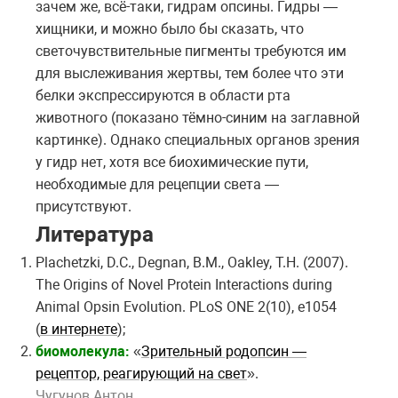
зачем же, всё-таки, гидрам опсины. Гидры —
хищники, и можно было бы сказать, что
светочувствительные пигменты требуются им
для выслеживания жертвы, тем более что эти
белки экспрессируются в области рта
животного (показано тёмно-синим на заглавной
картинке). Однако специальных органов зрения
у гидр нет, хотя все биохимические пути,
необходимые для рецепции света —
присутствуют.
Литература
Plachetzki, D.C., Degnan, B.M., Oakley, T.H. (2007).
The Origins of Novel Protein Interactions during
Animal Opsin Evolution.
PLoS ONE
2(10)
, e1054
(
в интернете
);
биомолекула:
«
Зрительный родопсин —
рецептор, реагирующий на свет
».
Чугунов Антон