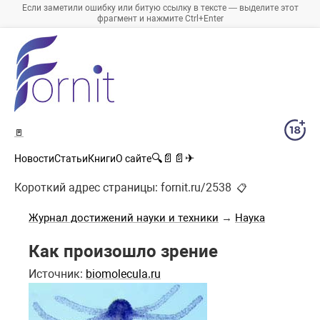
Если заметили ошибку или битую ссылку в тексте — выделите этот
фрагмент и нажмите Ctrl+Enter
🚪
🔍
📄
📄
✈
Новости
Статьи
Книги
О сайте
Короткий адрес страницы:
fornit.ru/2538
📋
Журнал достижений науки и техники
→
Наука
Как произошло зрение
Источник:
biomolecula.ru