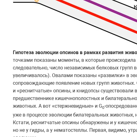
Гипотеза эволюции опсинов в рамках развития живо
точками показаны моменты, в которые происходила д
следовательно, число независимых белковых групп 
увеличивалось). Овалами показаны «развилки» в эв
сопровождающие появление новых групп животных. С
и «реснитчатые» опсины, и книдопсы существовали 
предшественнике кишечнополостных и билатеральн
животных. А вот «стержневидные» и G
-опосредован
0
уже в процессе эволюции билатеральных животных, н
Кстати, реснитчатые опсины обнаружены и у кишеч
но не у гидры, а у нематостеллы. Первая, видимо, утр