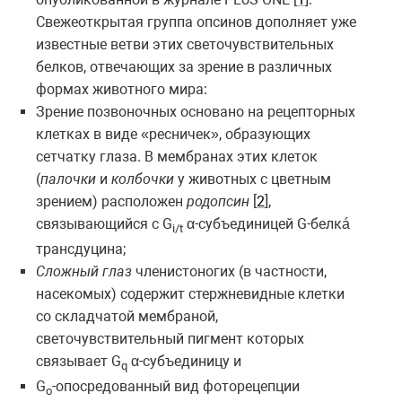
Свежеоткрытая группа опсинов дополняет уже
известные ветви этих светочувствительных
белков, отвечающих за зрение в различных
формах животного мира:
Зрение позвоночных основано на рецепторных
клетках в виде «ресничек», образующих
сетчатку глаза. В мембранах этих клеток
(
палочки
и
колбочки
у животных с цветным
зрением) расположен
родопсин
[
2
],
связывающийся с G
α-субъединицей
G-белкá
i/t
трансдуцина;
Сложный глаз
членистоногих (в частности,
насекомых) содержит стержневидные клетки
со складчатой мембраной,
светочувствительный пигмент которых
связывает G
α-субъединицу и
q
G
-опосредованный вид фоторецепции
o