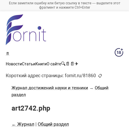
Если заметили ошибку или битую ссылку в тексте — выделите этот
фрагмент и нажмите Ctrl+Enter
🚪
🔍
📄
📄
✈
Новости
Статьи
Книги
О сайте
Короткий адрес страницы:
fornit.ru/81860
📋
Журнал достижений науки и техники
→
Общий
раздел
art2742.php
← Журнал
|
Общий раздел