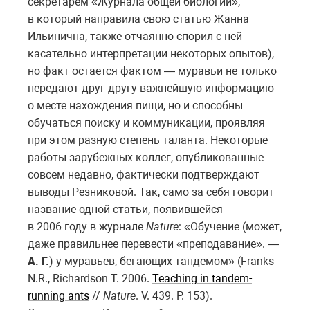
секретарем «Журнала общей биологии»,
в который направила свою статью Жанна
Ильинична, также отчаянно спорил с ней
касательно интерпретации некоторых опытов),
но факт остается фактом — муравьи не только
передают друг другу важнейшую информацию
о месте нахождения пищи, но и способны
обучаться поиску и коммуникации, проявляя
при этом разную степень таланта. Некоторые
работы зарубежных коллег, опубликованные
совсем недавно, фактически подтверждают
выводы Резниковой. Так, само за себя говорит
название одной статьи, появившейся
в 2006 году в журнале
Nature
: «Обучение (может,
даже правильнее перевести «преподавание». —
А. Г.
) у муравьев, бегающих тандемом» (Franks
N.R., Richardson T. 2006.
Teaching in tandem-
running ants
//
Nature
. V. 439. P. 153).