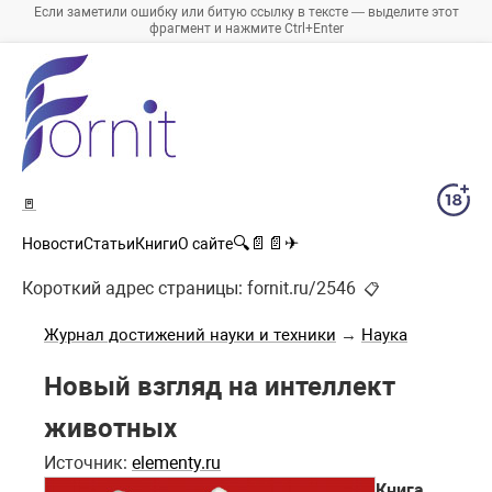
Если заметили ошибку или битую ссылку в тексте — выделите этот
фрагмент и нажмите Ctrl+Enter
🚪
🔍
📄
📄
✈
Новости
Статьи
Книги
О сайте
Короткий адрес страницы:
fornit.ru/2546
📋
Журнал достижений науки и техники
→
Наука
Новый взгляд на интеллект
животных
Источник:
elementy.ru
Книга