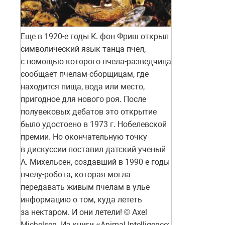
Еще в 1920-е годы К. фон Фриш открыл
символический язык танца пчел,
с помощью которого пчела-разведчица
сообщает пчелам-сборщицам, где
находится пища, вода или место,
пригодное для нового роя. После
полувековых дебатов это открытие
было удостоено в 1973 г. Нобелевской
премии. Но окончательную точку
в дискуссии поставил датский ученый
А. Михельсен, создавший в 1990-е годы
пчелу-робота, которая могла
передавать живым пчелам в улье
информацию о том, куда лететь
за нектаром. И они летели! © Axel
Michelsen. Из книги «Animal Intelligence: