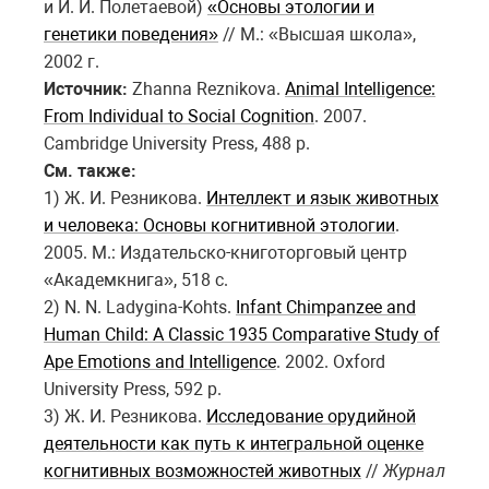
и И. И. Полетаевой)
«Основы этологии и
генетики поведения»
// М.: «Высшая школа»,
2002 г.
Источник:
Zhanna Reznikova.
Animal Intelligence:
From Individual to Social Cognition
. 2007.
Cambridge University Press, 488 p.
Cм. также:
1) Ж. И. Резникова.
Интеллект и язык животных
и человека: Основы когнитивной этологии
.
2005. М.: Издательско-книготорговый центр
«Академкнига», 518 с.
2) N. N. Ladygina-Kohts.
Infant Chimpanzee and
Human Child: A Classic 1935 Comparative Study of
Ape Emotions and Intelligence
. 2002. Oxford
University Press, 592 p.
3) Ж. И. Резникова.
Исследование орудийной
деятельности как путь к интегральной оценке
когнитивных возможностей животных
//
Журнал