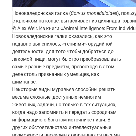
Новокаледонская галка (
Corvus moneduloides
), поль
с крючком на конце, вытаскивает из цилиндра корзи
© Alex Weir. Из книги «Animal Intelligence: From Individu
Новокаледонские галки оказались, как это
недавно выяснилось, «гениями» орудийной
деятельности: для того чтобы добраться до
лакомой пищи, могут быстро преобразовывать
самые разные предметы, превосходя в этом
деле столь признанных умельцев, как
шимпанзе.
Некоторые виды муравьев способны решать
весьма сложные, доступные немногим
животных, задачи, но только в тех ситуациях,
когда надо запомнить и передать сородичам
информацию о богатом источнике пищи. В
других обстоятельствах интеллектуальные
возможности насекомых оказываются весьма