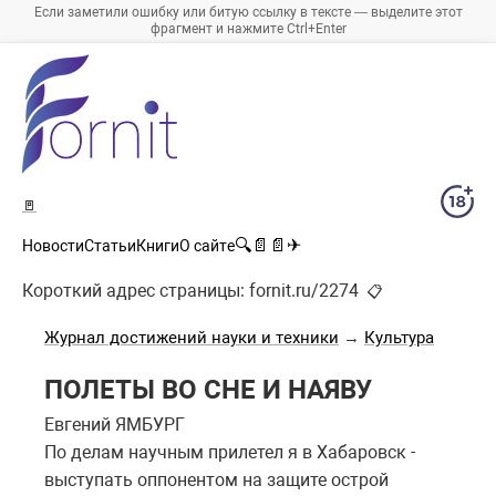
Если заметили ошибку или битую ссылку в тексте — выделите этот
фрагмент и нажмите Ctrl+Enter
🚪
🔍
📄
📄
✈
Новости
Статьи
Книги
О сайте
Короткий адрес страницы:
fornit.ru/2274
📋
Журнал достижений науки и техники
→
Культура
ПОЛЕТЫ ВО СНЕ И НАЯВУ
Евгений ЯМБУРГ
По делам научным прилетел я в Хабаровск -
выступать оппонентом на защите острой