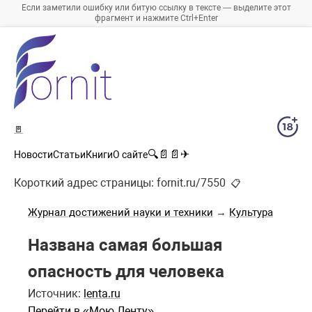
Если заметили ошибку или битую ссылку в тексте — выделите этот
фрагмент и нажмите Ctrl+Enter
🚪
🔍
📄
📄
✈
Новости
Статьи
Книги
О сайте
Короткий адрес страницы:
fornit.ru/7550
📋
Журнал достижений науки и техники
→
Культура
Названа самая большая
опасность для человека
Источник:
lenta.ru
Перейти в «Мою Ленту»