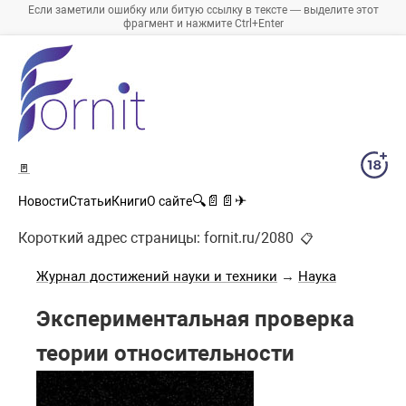
Если заметили ошибку или битую ссылку в тексте — выделите этот
фрагмент и нажмите Ctrl+Enter
🚪
🔍
📄
📄
✈
Новости
Статьи
Книги
О сайте
Короткий адрес страницы:
fornit.ru/2080
📋
Журнал достижений науки и техники
→
Наука
Экспериментальная проверка
теории относительности