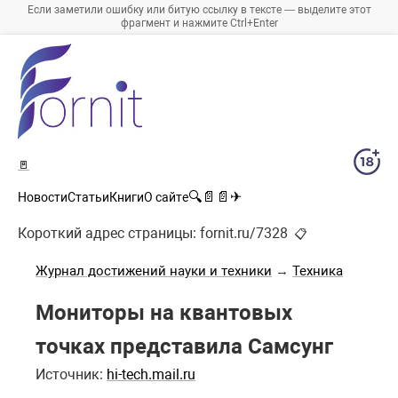
Если заметили ошибку или битую ссылку в тексте — выделите этот
фрагмент и нажмите Ctrl+Enter
🚪
🔍
📄
📄
✈
Новости
Статьи
Книги
О сайте
Короткий адрес страницы:
fornit.ru/7328
📋
Журнал достижений науки и техники
→
Техника
Мониторы на квантовых
точках представила Самсунг
Источник:
hi-tech.mail.ru