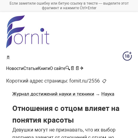
Если заметили ошибку или битую ссылку в тексте — выделите этот
фрагмент и нажмите Ctrl+Enter
🚪
🔍
📄
📄
✈
Новости
Статьи
Книги
О сайте
Короткий адрес страницы:
fornit.ru/2556
📋
Журнал достижений науки и техники
→
Наука
Отношения с отцом влияет на
понятия красоты
Девушки могут не признавать, что их выбор
партнера зависит от отношений с отцом, но