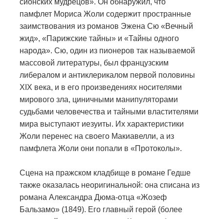
сионских мудрецов». Он обнаружил, что
памфлет Мориса Жоли содержит пространные
заимствования из романов Эжена Сю «Вечный
жид», «Парижские тайны» и «Тайны одного
народа». Сю, один из пионеров так называемой
массовой литературы, был французским
либералом и антиклерикалом первой половины
XIX века, и в его произведениях носителями
мирового зла, циничными манипуляторами
судьбами человечества и тайными властителями
мира выступают иезуиты. Их характеристики
Жоли перенес на своего Макиавелли, а из
памфлета Жоли они попали в «Протоколы».
Сцена на пражском кладбище в романе Гедше
также оказалась неоригинальной: она списана из
романа Александра Дюма-отца «Жозеф
Бальзамо» (1849). Его главный герой (более