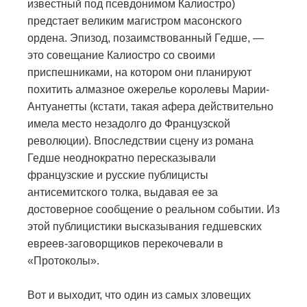
известный под псевдонимом Калиостро)
предстает великим магистром масонского
ордена. Эпизод, позаимствованный Гедше, —
это совещание Калиостро со своими
приспешниками, на котором они планируют
похитить алмазное ожерелье королевы Марии-
Антуанетты (кстати, такая афера действительно
имела место незадолго до Французской
революции). Впоследствии сцену из романа
Гедше неоднократно пересказывали
французские и русские публицисты
антисемитского толка, выдавая ее за
достоверное сообщение о реальном событии. Из
этой публицистики высказывания гедшевских
евреев-заговорщиков перекочевали в
«Протоколы».
Вот и выходит, что один из самых зловещих