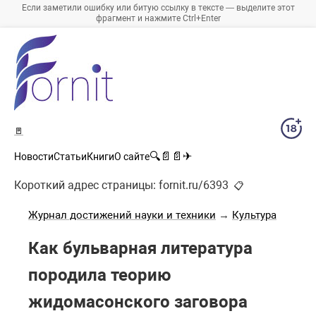
Если заметили ошибку или битую ссылку в тексте — выделите этот
фрагмент и нажмите Ctrl+Enter
🚪
🔍
📄
📄
✈
Новости
Статьи
Книги
О сайте
Короткий адрес страницы:
fornit.ru/6393
📋
Журнал достижений науки и техники
→
Культура
Как бульварная литература
породила теорию
жидомасонского заговора