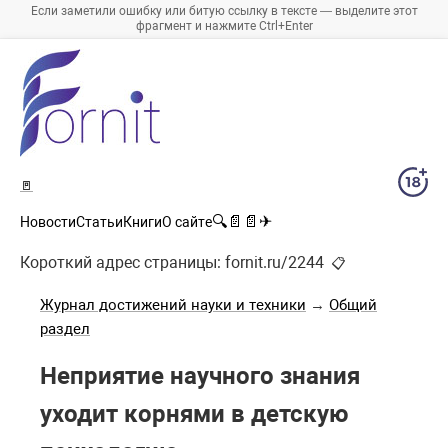
Если заметили ошибку или битую ссылку в тексте — выделите этот
фрагмент и нажмите Ctrl+Enter
🚪
🔍
📄
📄
✈
Новости
Статьи
Книги
О сайте
Короткий адрес страницы:
fornit.ru/2244
📋
Журнал достижений науки и техники
→
Общий
раздел
Неприятие научного знания
уходит корнями в детскую