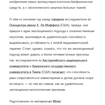
изобретения новых молекулярно-клеточно-биофизических
средств, а с экологического анализа больных тканей.
О чём-то похожем год назад
говорили
исследователи из
Онкоцентра имени Х. Ли Моффита
(США); правда, они
пришли к идее эволюционного подхода к злокачественным
опухолям, анализируя их удивительную способность
вырабатывать устойчивость к любой медикаментозной
терапии. Стоит, однако, сказать, что тот же эволюционный
подход может давать и более оптимистичные прогнозы:
так, исследователи из
Австралийского национального
университета
и
Аризонского государственного
университета в Темпе
(США)
полагают
, что способность
рака сопротивляться химиотерапии в целом должна скоро
иссякнуть — по тем же самым, как ни удивительно,
эволюционно-экологическим причинам.
Подготовлено по материалам
Wired
.