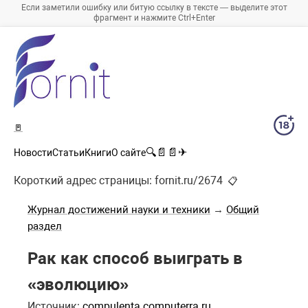
Если заметили ошибку или битую ссылку в тексте — выделите этот
фрагмент и нажмите Ctrl+Enter
🚪
🔍
📄
📄
✈
Новости
Статьи
Книги
О сайте
Короткий адрес страницы:
fornit.ru/2674
📋
Журнал достижений науки и техники
→
Общий
раздел
Рак как способ выиграть в
«эволюцию»
Источник:
compulenta.computerra.ru