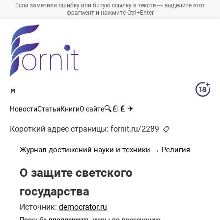
Если заметили ошибку или битую ссылку в тексте — выделите этот
фрагмент и нажмите Ctrl+Enter
🚪
🔍
📄
📄
✈
Новости
Статьи
Книги
О сайте
Короткий адрес страницы:
fornit.ru/2289
📋
Журнал достижений науки и техники
→
Религия
О защите светского
государства
Источник:
democrator.ru
Просьба
пподдержать
меры по пресечению