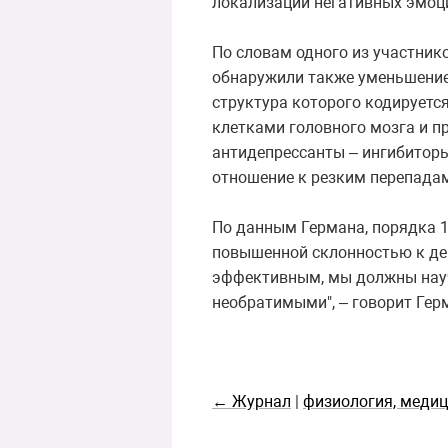
локализации негативных эмоци
По словам одного из участник
обнаружили также уменьшение 
структура которого кодируетс
клетками головного мозга и п
антидепрессанты – ингибиторы
отношение к резким перепадам
По данным Германа, порядка 1
повышенной склонностью к деп
эффективным, мы должны научи
необратимыми", – говорит Гер
← Журнал
|
физиология, меди