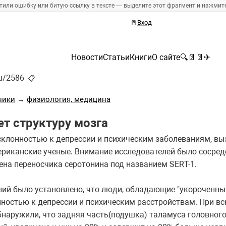
тили ошибку или битую ссылку в тексте — выделите этот фрагмент и нажмите 
🚪
Вход
Новости
Статьи
Книги
О сайте
🔍
📄
📄
✈
ru/2586
📋
ники
→
физиология, медицина
ет структуру мозга
склонностью к депрессии и психическим заболеваниям, вы
ериканские ученые. Внимание исследователей было сосред
ена переносчика серотонина под названием SERT-1.
ий было установлено, что люди, обладающие "укороченны
остью к депрессии и психическим расстройствам. При вс
обнаружили, что задняя часть(подушка) таламуса головно