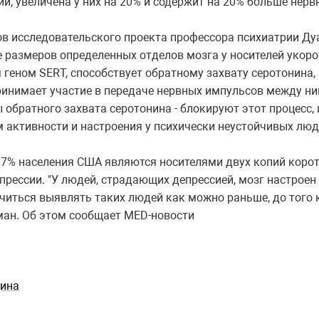
й, увеличена у них на 20% и содержит на 20% больше нерв
ов исследовательского проекта профессора психиатрии Ду
размеров определенных отделов мозга у носителей укороч
я геном SERT, способствует обратному захвату серотонина
ринимает участие в передаче нервных импульсов между н
 обратного захвата серотонина - блокируют этот процесс
 активности и настроения у психически неустойчивых люд
7% населения США являются носителями двух копий коротк
рессии. "У людей, страдающих депрессией, мозг настроен 
ться выявлять таких людей как можно раньше, до того к
ман. Об этом сообщает MED-новости
цина