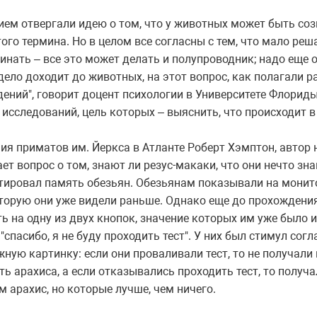
нием отвергали идею о том, что у животных может быть со
ого термина. Но в целом все согласны с тем, что мало реш
инать – все это может делать и полупроводник; надо еще 
дело доходит до животных, на этот вопрос, как полагали 
ений", говорит доцент психологии в Университете Флориды
исследований, цель которых – выяснить, что происходит в
ия приматов им. Йеркса в Атланте Роберт Хэмптон, автор
ет вопрос о том, знают ли резус-макаки, что они нечто зна
стировал память обезьян. Обезьянам показывали на монито
которую они уже видели раньше. Однако еще до прохождени
 на одну из двух кнопок, значение которых им уже было из
– "спасибо, я не буду проходить тест". У них был стимул сог
жную картинку: если они проваливали тест, то не получали 
сть арахиса, а если отказывались проходить тест, то полу
 арахис, но которые лучше, чем ничего.