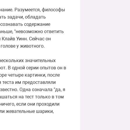
знание. Разумеется, философы
ать задачи, обладать
осознавать содержание
раньше, "невозможно ответить
 Клайв Уинн. Сейчас он
 голове у животного.
 нескольких значительных
ют. В одной серии опытов он в
ре четыре картинки, после
я теста им предоставляли
вестно. Одна означала "да, я
лашаться на тест только в том
ничего, если они проходили
чали жевательные шарики,