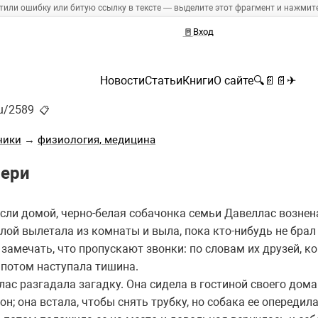
тили ошибку или битую ссылку в тексте — выделите этот фрагмент и нажмите 
🚪
Вход
Новости
Статьи
Книги
О сайте
🔍
📄
📄
✈
ru/2589
📋
ники
→
физиология, медицина
вери
несли домой, черно-белая собачонка семьи Давеллас возне
ой вылетала из комнаты и выла, пока кто-нибудь не брал 
замечать, что пропускают звонки: по словам их друзей, ко
а потом наступала тишина.
с разгадала загадку. Она сидела в гостиной своего дома
он; она встала, чтобы снять трубку, но собака ее опереди