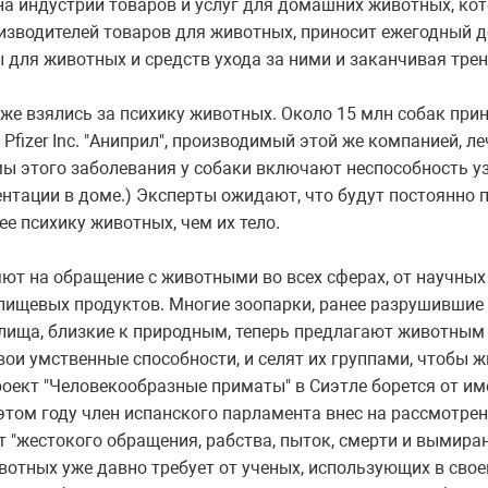
на индустрии товаров и услуг для домашних животных, кот
зводителей товаров для животных, приносит ежегодный д
ды для животных и средств ухода за ними и заканчивая тре
е взялись за психику животных. Около 15 млн собак при
fizer Inc. "Аниприл", производимый этой же компанией, л
мы этого заболевания у собаки включают неспособность у
ентации в доме.) Эксперты ожидают, что будут постоянно 
ее психику животных, чем их тело.
ют на обращение с животными во всех сферах, от научных
пищевых продуктов. Многие зоопарки, ранее разрушившие
лища, близкие к природным, теперь предлагают животным
и умственные способности, и селят их группами, чтобы 
оект "Человекообразные приматы" в Сиэтле борется от им
В этом году член испанского парламента внес на рассмот
 "жестокого обращения, рабства, пыток, смерти и вымира
вотных уже давно требует от ученых, использующих в свое