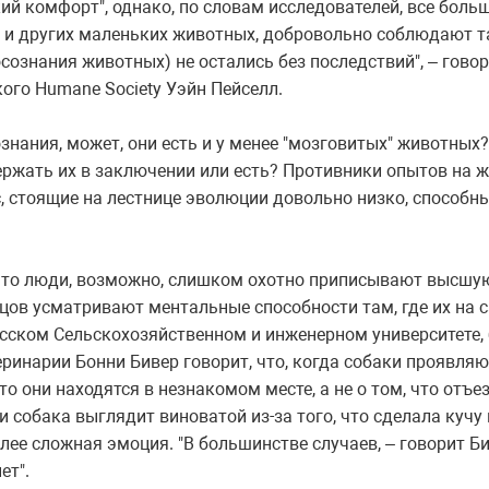
кий комфорт", однако, по словам исследователей, все бол
 и других маленьких животных, добровольно соблюдают та
сознания животных) не остались без последствий", – гово
ого Humane Society Уэйн Пейселл.
ознания, может, они есть и у менее "мозговитых" животных
держать их в заключении или есть? Противники опытов на 
 стоящие на лестнице эволюции довольно низко, способны 
 что люди, возможно, слишком охотно приписывают высшу
нцов усматривают ментальные способности там, где их на 
сском Сельскохозяйственном и инженерном университете,
ринарии Бонни Бивер говорит, что, когда собаки проявляю
что они находятся в незнакомом месте, а не о том, что отъе
и собака выглядит виноватой из-за того, что сделала кучу 
лее сложная эмоция. "В большинстве случаев, – говорит Б
ет".