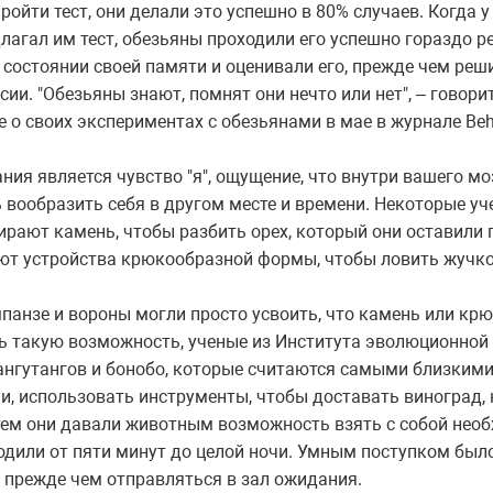
ойти тест, они делали это успешно в 80% случаев. Когда у 
лагал им тест, обезьяны проходили его успешно гораздо р
 состоянии своей памяти и оценивали его, прежде чем реши
ии. "Обезьяны знают, помнят они нечто или нет", – говор
о своих экспериментах с обезьянами в мае в журнале Beha
я является чувство "я", ощущение, что внутри вашего моз
 вообразить себя в другом месте и времени. Некоторые уче
рают камень, чтобы разбить орех, который они оставили г
ют устройства крюкообразной формы, чтобы ловить жучко
панзе и вороны могли просто усвоить, что камень или крю
ь такую возможность, ученые из Института эволюционной
ангутангов и бонобо, которые считаются самыми близкими
 использовать инструменты, чтобы доставать виноград, 
ем они давали животным возможность взять с собой необ
дили от пяти минут до целой ночи. Умным поступком было,
 прежде чем отправляться в зал ожидания.