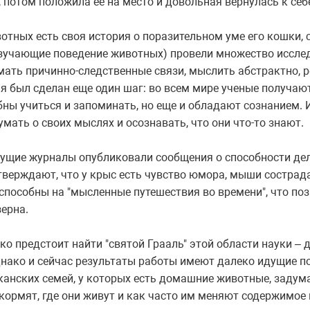
, потом положила ее на место и довольная вернулась к себ
тных есть своя история о поразительном уме его кошки, с
изучающие поведение животных) провели множество иссле
мать причинно-следственные связи, мыслить абстрактно, 
я был сделан еще один шаг: во всем мире ученые получаю
бны учиться и запоминать, но еще и обладают сознанием.
умать о своих мыслях и осознавать, что они что-то знают.
дущие журналы опубликовали сообщения о способности де
тверждают, что у крыс есть чувство юмора, мыши сострад
способны на "мысленные путешествия во времени", что поз
зерна.
о предстоит найти "святой Грааль" этой области науки – 
нако и сейчас результаты работы имеют далеко идущие п
канских семей, у которых есть домашние животные, задумат
кормят, где они живут и как часто им меняют содержимое 