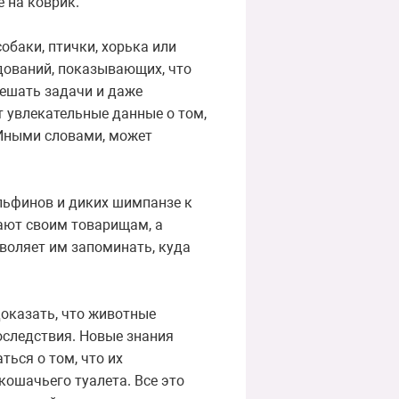
е на коврик.
обаки, птички, хорька или
дований, показывающих, что
решать задачи и даже
т увлекательные данные о том,
 Иными словами, может
льфинов и диких шимпанзе к
ают своим товарищам, а
воляет им запоминать, куда
доказать, что животные
оследствия. Новые знания
ься о том, что их
кошачьего туалета. Все это