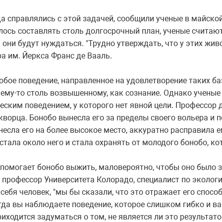
а справлялись с этой задачей, сообщили ученые в майской 
ось составлять столь долгосрочный план, ученые считают
 они будут нуждаться. "Трудно утверждать, что у этих живо
а им. Йеркса Франс де Вааль.
бое поведение, направленное на удовлетворение таких ба
чему-то столь возвышенному, как сознание. Однако ученые
еским поведением, у которого нет явной цели. Профессор
ворца. Бонобо вынесла его за пределы своего вольера и п
тнесла его на более высокое место, аккуратно расправила 
 встала около него и стала охранять от молодого бонобо, к
 помогает бонобо выжить, маловероятно, чтобы оно было
й профессор Университета Колорадо, специалист по эколог
себя человек, "мы бы сказали, что это отражает его спосо
огда вы наблюдаете поведение, которое слишком гибко и в
ходится задуматься о том, не является ли это результат