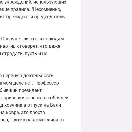
ьше учреждений, использующих
кие правила. "Несомненно,
рит президент и председатель
? Означает ли это, что людям
животных говорят, что даже
страдать, пусть и не
ю нервную деятельность
самом деле нет. Профессор
 бывший президент
т признаки стресса в собачьей
зд хозяина в отпуск на Бали
на ковре, это просто
ивер, – хозяева домысливают