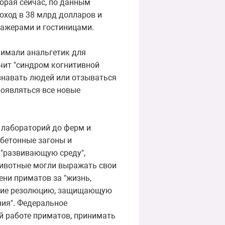
орая сейчас, по данным
оход в 38 млрд долларов и
нажерами и гостиницами.
нимали анальгетик для
ечит "синдром когнитивной
знавать людей или отзываться
появляться все новые
 лабораторий до ферм и
 бетонные загоны и
 "развивающую среду",
животные могли выражать свои
ени приматов за "жизнь,
рение резолюцию, защищающую
ния". Федеральное
й работе приматов, принимать