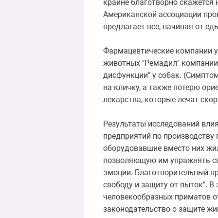
крайне благотворно скажется 
Американской ассоциации прои
предлагает все, начиная от е
Фармацевтические компании уж
животных "Ремадил" компании P
дисфункции" у собак. (Симпто
на кличку, а также потерю ори
лекарства, которые лечат скор
Результаты исследований влия
предприятий по производству 
оборудовавшие вместо них жи
позволяющую им упражнять сво
эмоции. Благотворительный пр
свободу и защиту от пыток". 
человекообразных приматов от
законодательство о защите жи