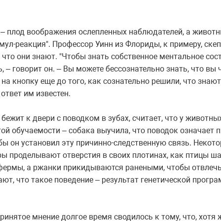
е – плод воображения ослепленных наблюдателей, а животн
ул-реакция". Профессор Уинн из Флориды, к примеру, скеп
 что они знают. "Чтобы знать собственное ментальное сос
 – говорит он. – Вы можете бессознательно знать, что вы ч
а кнопку еще до того, как сознательно решили, что знают
 ответ им известен.
 бежит к двери с поводком в зубах, считает, что у животны
ой обучаемости – собака выучила, что поводок означает 
бы он установил эту причинно-следственную связь. Некот
бры проделывают отверстия в своих плотинах, как птицы ш
ермы, а ржанки прикидываются ранеными, чтобы отвлечь 
ют, что такое поведение – результат генетической програ
ринятое мнение долгое время сводилось к тому, что, хотя