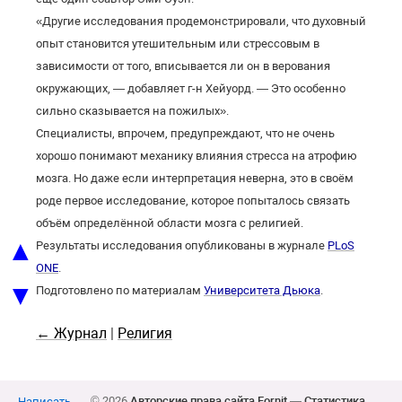
«Другие исследования продемонстрировали, что духовный
опыт становится утешительным или стрессовым в
зависимости от того, вписывается ли он в верования
окружающих, — добавляет г-н Хейуорд. — Это особенно
сильно сказывается на пожилых».
Специалисты, впрочем, предупреждают, что не очень
хорошо понимают механику влияния стресса на атрофию
мозга. Но даже если интерпретация неверна, это в своём
роде первое исследование, которое попыталось связать
объём определённой области мозга с религией.
▲
Результаты исследования опубликованы в журнале
PLoS
ONE
.
▼
Подготовлено по материалам
Университета Дьюка
.
← Журнал
|
Религия
© 2026
Авторские права сайта Fornit
—
Статистика
Написать