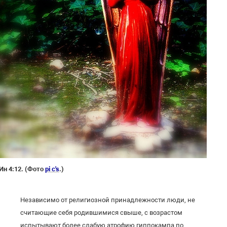
 Ин 4:12. (Фото
pi c's
.)
Независимо от религиозной принадлежности люди, не
считающие себя родившимися свыше, с возрастом
испытывают более слабую атрофию гиппокампа по