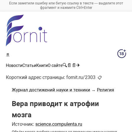
Если заметили ошибку или битую ссылку в тексте — выделите этот
фрагмент и нажмите Ctrl+Enter
🚪
🔍
📄
📄
✈
Новости
Статьи
Книги
О сайте
Короткий адрес страницы:
fornit.ru/2303
📋
Журнал достижений науки и техники
→
Религия
Вера приводит к атрофии
мозга
Источник:
science.compulenta.ru
Объём мозга любого человека со временем уменьшается,