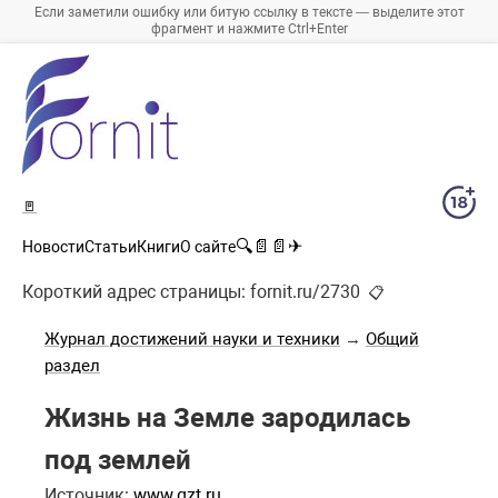
Если заметили ошибку или битую ссылку в тексте — выделите этот
фрагмент и нажмите Ctrl+Enter
🚪
🔍
📄
📄
✈
Новости
Статьи
Книги
О сайте
Короткий адрес страницы:
fornit.ru/2730
📋
Журнал достижений науки и техники
→
Общий
раздел
Жизнь на Земле зародилась
под землей
Источник:
www.gzt.ru