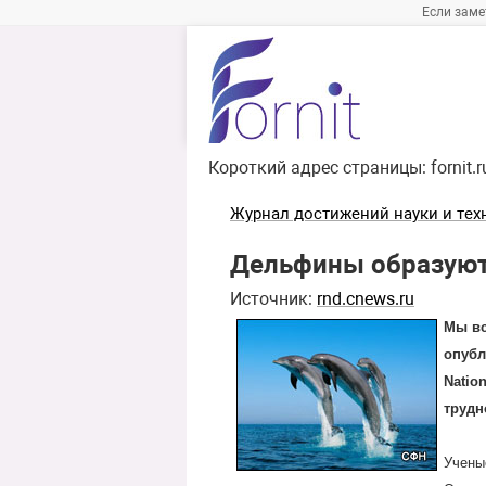
Если заме
Короткий адрес страницы:
fornit.
Журнал достижений науки и тех
Дельфины образуют
Источник:
rnd.cnews.ru
Мы вс
опубл
Natio
трудн
Учены