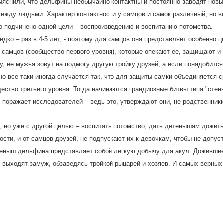
ыяснили, что дельфины необычайно контактны и постоянно заводят новы
между людьми. Характер контактности у самцов и самок различный, но в
о подчинено одной цели – воспроизведению и воспитанию потомства.
дко – раз в 4-5 лет, - поэтому для самцов она представляет особенно ц
 самцов (сообщество первого уровня), которые опекают ее, защищают и 
, ее мужья зовут на подмогу другую тройку друзей, а если понадобится,
но все-таки иногда случается так, что для защиты самки объединяется 
ство третьего уровня. Тогда начинаются грандиозные битвы типа "стенк
 поражает исследователей – ведь это, утверждают они, не родственники,
, но уже с другой целью – воспитать потомство, дать детенышам дожить
ости, и от самцов-друзей, не подпускают их к девочкам, чтобы не допус
етеныш дельфина представляет собой легкую добычу для акул. Дожившие
и выходят замуж, обзаведясь тройкой рыцарей и хозяев. И самых верных