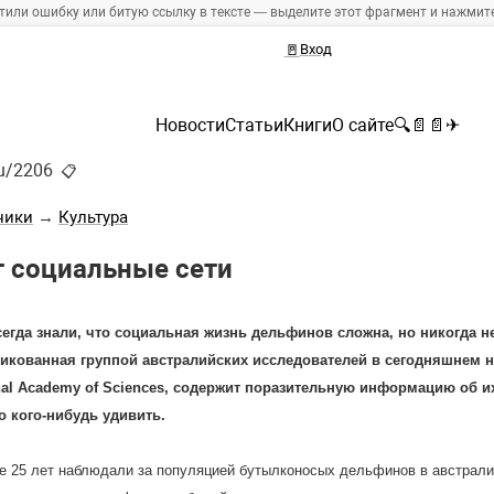
тили ошибку или битую ссылку в тексте — выделите этот фрагмент и нажмите 
🚪
Вход
Новости
Статьи
Книги
О сайте
🔍
📄
📄
✈
ru/2206
📋
ники
→
Культура
 социальные сети
егда знали, что социальная жизнь дельфинов сложна, но никогда не
икованная группой австралийских исследователей в сегодняшнем но
nal Academy of Sciences, содержит поразительную информацию об и
о кого-нибудь удивить.
е 25 лет наблюдали за популяцией бутылконосых дельфинов в австралий