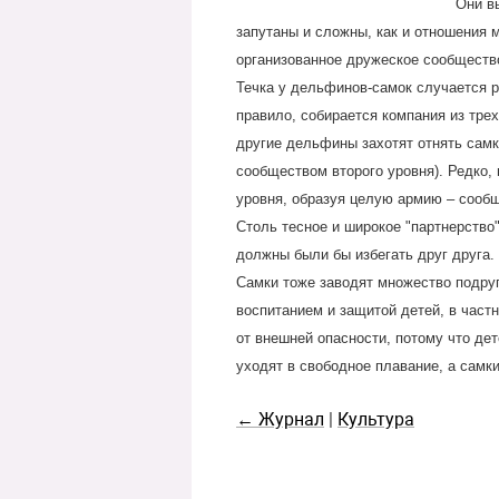
Они в
запутаны и сложны, как и отношения 
организованное дружеское сообществ
Течка у дельфинов-самок случается ре
правило, собирается компания из трех
другие дельфины захотят отнять самку
сообществом второго уровня). Редко, 
уровня, образуя целую армию – сообще
Столь тесное и широкое "партнерство"
должны были бы избегать друг друга.
Самки тоже заводят множество подруг
воспитанием и защитой детей, в частн
от внешней опасности, потому что д
уходят в свободное плавание, а самк
← Журнал
|
Культура