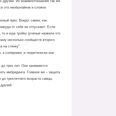
х друзей. Их взаимоотношения так же
се это необычайное и сложно
енный приз. Вокруг самки, как
никуда от себя не отпускают. Если
 то и еще тройку (ученые назвали это
сразу несколько сообществ второго
а на стенку".
 а соперники, и теоретически они
 до трех лет. Они занимаются
тить имбридинга. Главное же – защита
 до трехлетнего возраста самцы
 друзей.