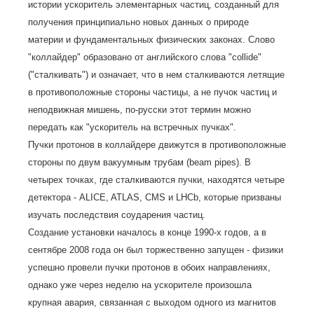
истории ускоритель элементарных частиц, созданный для
получения принципиально новых данных о природе
материи и фундаментальных физических законах. Слово
"коллайдер" образовано от английского слова "collide"
("сталкивать") и означает, что в нем сталкиваются летящие
в противоположные стороны частицы, а не пучок частиц и
неподвижная мишень, по-русски этот термин можно
передать как "ускоритель на встречных пучках".
Пучки протонов в коллайдере движутся в противоположные
стороны по двум вакуумным трубам (beam pipes). В
четырех точках, где сталкиваются пучки, находятся четыре
детектора - ALICE, ATLAS, CMS и LHCb, которые призваны
изучать последствия соударения частиц.
Создание установки началось в конце 1990-х годов, а в
сентябре 2008 года он был торжественно запущен - физики
успешно провели пучки протонов в обоих направлениях,
однако уже через неделю на ускорителе произошла
крупная авария, связанная с выходом одного из магнитов