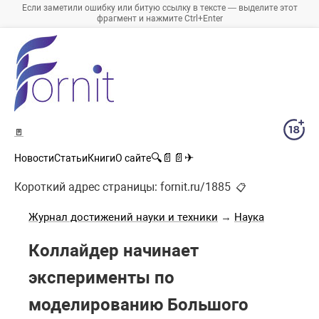
Если заметили ошибку или битую ссылку в тексте — выделите этот
фрагмент и нажмите Ctrl+Enter
🚪
🔍
📄
📄
✈
Новости
Статьи
Книги
О сайте
Короткий адрес страницы:
fornit.ru/1885
📋
Журнал достижений науки и техники
→
Наука
Коллайдер начинает
эксперименты по
моделированию Большого