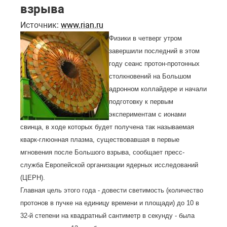
взрыва
Источник:
www.rian.ru
Физики в четверг утром
завершили последний в этом
году сеанс протон-протонных
столкновений на Большом
адронном коллайдере и начали
подготовку к первым
экспериментам с ионами
свинца, в ходе которых будет получена так называемая
кварк-глюонная плазма, существовавшая в первые
мгновения после Большого взрыва, сообщает пресс-
служба Европейской организации ядерных исследований
(ЦЕРН).
Главная цель этого года - довести светимость (количество
протонов в пучке на единицу времени и площади) до 10 в
32-й степени на квадратный сантиметр в секунду - была