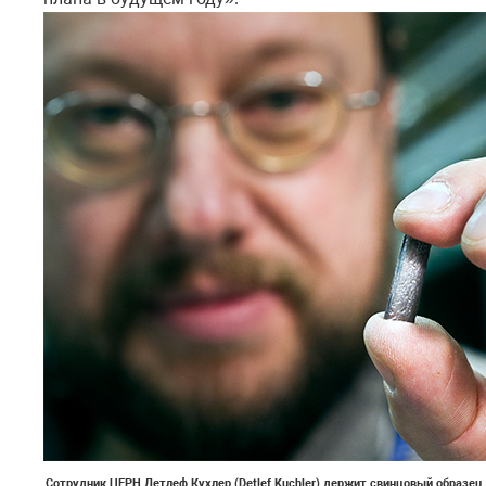
Сотрудник ЦЕРН Детлеф Кухлер (Detlef Kuchler) держит свинцовый образец