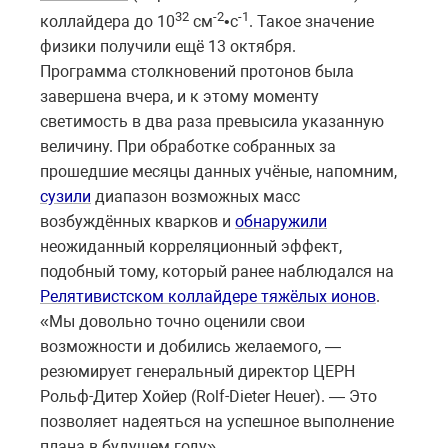
32
-2
-1
коллайдера до 10
см
•с
. Такое значение
физики получили ещё 13 октября.
Программа столкновений протонов была
завершена вчера, и к этому моменту
светимость в два раза превысила указанную
величину. При обработке собранных за
прошедшие месяцы данных учёные, напомним,
сузили
диапазон возможных масс
возбуждённых кварков и
обнаружили
неожиданный корреляционный эффект,
подобный тому, который ранее наблюдался на
Релятивистском коллайдере тяжёлых ионов
.
«Мы довольно точно оценили свои
возможности и добились желаемого, —
резюмирует генеральный директор ЦЕРН
Рольф-Дитер Хойер (Rolf-Dieter Heuer). — Это
позволяет надеяться на успешное выполнение
плана в будущем году».