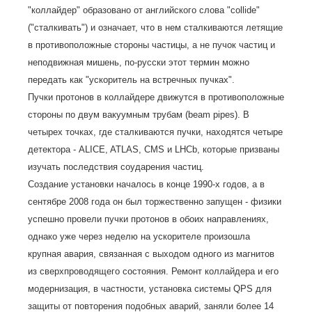
"коллайдер" образовано от английского слова "collide"
("сталкивать") и означает, что в нем сталкиваются летящие
в противоположные стороны частицы, а не пучок частиц и
неподвижная мишень, по-русски этот термин можно
передать как "ускоритель на встречных пучках".
Пучки протонов в коллайдере движутся в противоположные
стороны по двум вакуумным трубам (beam pipes). В
четырех точках, где сталкиваются пучки, находятся четыре
детектора - ALICE, ATLAS, CMS и LHCb, которые призваны
изучать последствия соударения частиц.
Создание установки началось в конце 1990-х годов, а в
сентябре 2008 года он был торжественно запущен - физики
успешно провели пучки протонов в обоих направлениях,
однако уже через неделю на ускорителе произошла
крупная авария, связанная с выходом одного из магнитов
из сверхпроводящего состояния. Ремонт коллайдера и его
модернизация, в частности, установка системы QPS для
защиты от повторения подобных аварий, заняли более 14