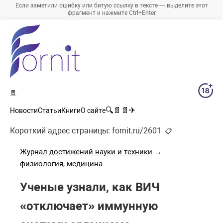
Если заметили ошибку или битую ссылку в тексте — выделите этот
фрагмент и нажмите Ctrl+Enter
🚪
🔍
📄
📄
✈
Новости
Статьи
Книги
О сайте
Короткий адрес страницы:
fornit.ru/2601
📋
Журнал достижений науки и техники
→
физиология, медицина
Ученые узнали, как ВИЧ
«отключает» иммунную