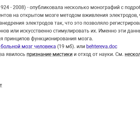
1924 - 2008) - опубликовала несколько монографий с под
нтов на открытом мозге методом вживления электродов, 
внедрения электродов так, что это позволяло регистриро
нов или искусственно стимулировать их. Именно эти дан
ия принципов функционирования мозга.
 больной мозг человека
(19 мб). или
behtereva.doc
тва явилось
признание мистики
и отход от науки. См.
неско
т