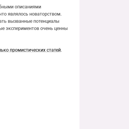
робными описаниями
что являлось новаторством.
вать вызванные потенциалы
ные экспериментов очень ценны
лько промистических статей
.