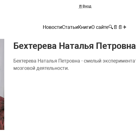
🚪
Вход
Новости
Статьи
Книги
О сайте
🔍
📄
📄
✈
Бехтерева Наталья Петровна
Бехтерева Наталья Петровна - смелый эксперимента
мозговой деятельности.