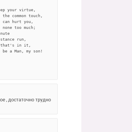
eep your virtue,
e the common touch,
s can hurt you,
t none too much;
inute
istance run,
 that's in it,
l be a Man, my son!
ое , достаточно трудно 