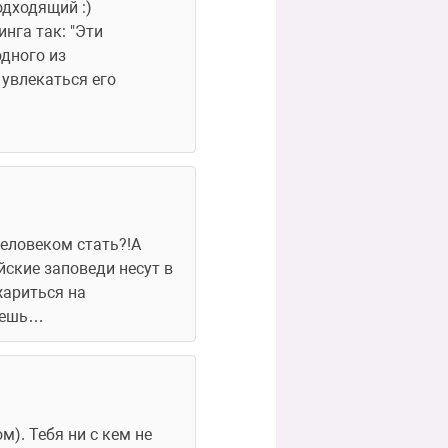
одходящий :)
га так: "Эти 
дного из 
увлекаться его 
Человеком стать?!А 
йские заповеди несут в 
ариться на 
анешь…
). Тебя ни с кем не 