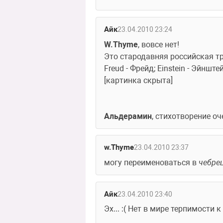
Айк
23.04.2010 23:24
W.Thyme
, вовсе нет!
Это стародавняя российская т
Freud - Фрейд; Einstein - Эйнште
[картинка скрыта]
Альдерамин
, стихотворение оч
w.Thyme
23.04.2010 23:37
могу переименоваться в 
чебрец
Айк
23.04.2010 23:40
Эх... :( Нет в мире терпимости