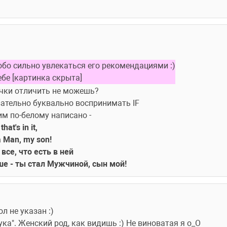
собо сильно увлекаться его рекомендациями :)
ебе [картинка скрыта] 
очки отличить не можешь?
зательно буквально воспринимать IF
им по-белому написано -
at's in it, 
 a Man, my son
!            
мля и все, что есть в ней
ше - ты стал Мужчиной, сын мой!
л не указан :)
ука". Женский род, как видишь :) Не виноватая я о_О