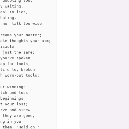
r doubting too;
by waiting,
deal in lies,
 hating,
, nor talk too wise:
dreams your master;
make thoughts your aim;
Disaster
s just the same;
 you've spoken
rap for fools,
 life to, broken,
th worn-out tools:
our winnings
itch-and-toss,
 beginnings
ut your loss;
erve and sinew
r they are gone,
ing in you
o them: "Hold on!"