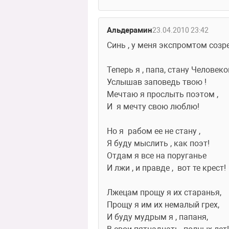
Альдерамин
23.04.2010 23:42
Синь , у меня экспромтом созрел
Теперь я , папа, стану Человеко
Услышав заповедь твою !
Мечтаю я прослыть поэтом , 
И  я мечту свою люблю!
Но я  рабом ее не стану ,
Я буду мыслить , как поэт!
Отдам я все на поруганье 
И лжи , и правде ,  вот те крест!
Лжецам прощу я их старанья,
Прощу я им их немалый грех,
И буду мудрым я , папаня,