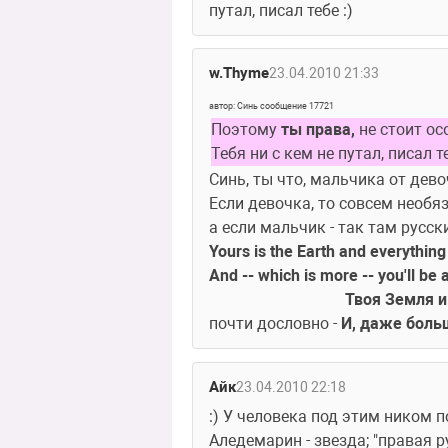
путал, писал тебе :)
w.Thyme
23.04.2010 21:33
автор: Синь сообщение 17721
Поэтому 
ты права,
 не стоит о
Тебя ни с кем не путал, писал т
Синь, ты что, мальчика от дев
Если девочка, то совсем необя
а если мальчик - так там русск
Yours is the Earth and everything th
And -- which is more -- you'll be
                                  Твоя Зе
почти дословно - 
И, даже боль
Айк
23.04.2010 22:18
:) У человека под этим ником по
Аледемарин - звезда; "правая р