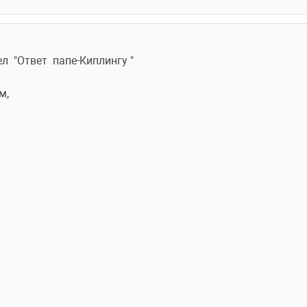
  "Ответ  папе-Киплингу "  
м,