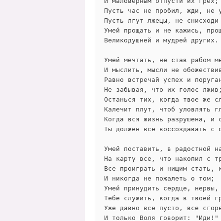
И маловерным отпусти их грех;
Пусть час не пробил, жди, не 
Пусть лгут лжецы, не снисходи
Умей прощать и не кажись, про
Великодушней и мудрей других.
Умей мечтать, не став рабом м
И мыслить, мысли не обожестви
Равно встречай успех и поруга
Не забывая, что их голос лжив
Останься тих, когда твое же с
Калечит плут, чтоб уловлять г
Когда вся жизнь разрушена, и 
Ты должен все воссоздавать с 
Умей поставить, в радостной н
На карту все, что накопил с т
Все проиграть и нищим стать, 
И никогда не пожалеть о том;
Умей принудить сердце, нервы,
Тебе служить, когда в твоей г
Уже давно все пусто, все сгор
И только Воля говорит: "Иди!"