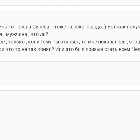
нь - от слова Синева  - тоже женского рода.:) Вот как получ
 - мужчина , что ли?
 , только , коли тему ты открыл , то мне показалось , что 
ски что-то не так понял? Или это был призыв стать всем Ч