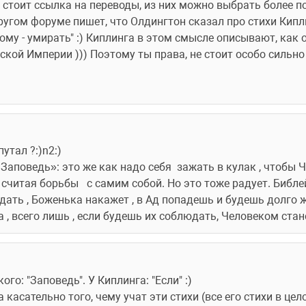
у стоит ссылка на переводы, из них можно выбрать более п
ругом форуме пишет, что Олдингтон сказал про стихи Киплин
му - умирать" :) Киплинга в этом смысле описывают, как о
кой Империи ))) Поэтому ты права, не стоит особо сильно 
путал ?:)n2:)
« Заповедь»: это же как надо себя  зажать в кулак , чтобы 
 считая борьбы   с самим собой. Но это тоже радует. Библе
юдать , Боженька накажет , в Ад попадешь и будешь долго ж
га , всего лишь , если будешь их соблюдать, Человеком ст
кого: "Заповедь". У Киплинга: "Если" :)
касательно того, чему учат эти стихи (все его стихи в целом