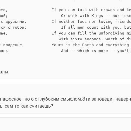
ями,
If you can talk with crowds and k
пой;
    Or walk with Kings -- nor los
 с друзьями,
If neither foes nor loving friend
тся с тобой;
    If all men count with you, bu
нье,
If you can fill the unforgiving m
-
   With sixty seconds' worth of d
к владенье,
Yours is the Earth and everything
овек!
    And -- which is more -- you'l
иалы
, пафосное , но о с глубоким смыслом.Эти заповеди , наверн
Ты сам-то как считаешь? 