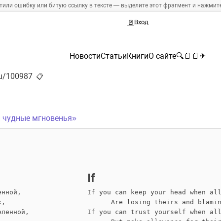
тили ошибку или битую ссылку в тексте — выделите этот фрагмент и нажмите 
🚪
Вход
Новости
Статьи
Книги
О сайте
🔍
📄
📄
✈
.ru/100987
📋
и чудные мгновенья»
If
енной,
If you can keep your head when al
х,
      Are losing theirs and blami
еленной,
If you can trust yourself when al