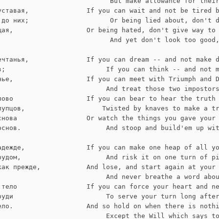
      But make allowance for thei
уставая,
If you can wait and not be tired 
 до них;
      Or being lied about, don't 
щая,
Or being hated, don't give way to
      And yet don't look too good
ечтанья,
If you can dream -- and not make 
в;
     If you can think -- and not 
нье,
If you can meet with Triumph and 
;
     And treat those two impostor
лово
If you can bear to hear the truth
лупцов,
    Twisted by knaves to make a t
снова
Or watch the things you gave your
основ.
     And stoop and build'em up wi
адежде,
If you can make one heap of all y
рудом,
     And risk it on one turn of p
как прежде,
And lose, and start again at your
     And never breathe a word abo
 тело
If you can force your heart and n
руди
     To serve your turn long afte
ело.
And so hold on when there is noth
     Except the Will which says t