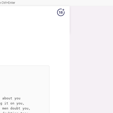
Ctrl+Enter
l about you
ng it on you,
l men doubt you,