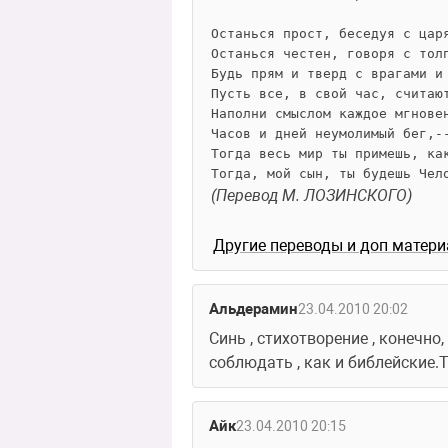
Останься прост, беседуя с цар
Останься честен, говоря с тол
Будь прям и тверд с врагами и
Пусть все, в свой час, считаю
Наполни смыслом каждое мгнове
Часов и дней неумолимый бег,-
Тогда весь мир ты примешь, ка
Тогда, мой сын, ты будешь Чел
(Перевод М. ЛОЗИНСКОГО)
Другие переводы и доп матер
Альдерамин
23.04.2010 20:02
Синь , стихотворение , конечно
соблюдать , как и библейские.
Айк
23.04.2010 20:15