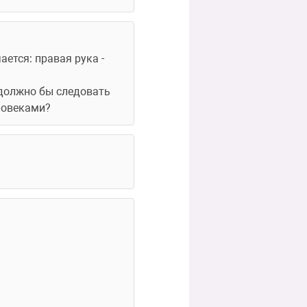
ается: правая рука - 
должно бы следовать  
еловеками?