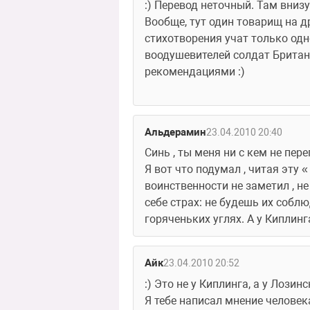
:) Перевод неточный. Там вниз
Вообще, тут один товарищ на д
стихотворения учат только одно
воодушевителей солдат Британс
рекомендациями :)
Альдерамин
23.04.2010 20:40
Синь , ты меня ни с кем не пере
Я вот что подумал , читая эту 
воинственности не заметил , не
себе страх: не будешь их собл
горяченьких углях. А у Киплин
Айк
23.04.2010 20:52
:) Это не у Киплинга, а у Лозинс
Я тебе написал мнение человека 