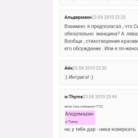
Альдерамин
23.04.2010 22:25
Взаимно: я предполагал , что Си
обязательно  женщина? А  левая
Вообще , стихотворение красивое
его обсуждение . Или я по-жен
Айк
23.04.2010 22:30
:) Интрига! :)
w.Thyme
23.04.2010 22:44
автор: Синь сообщение 17723
Аледемарин 
w.Theme
не, у тебя дар - ники коверкать