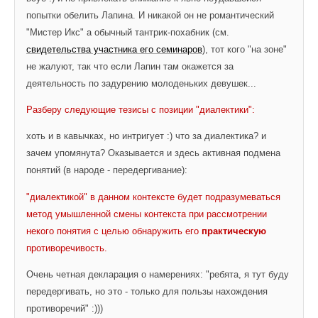
попытки обелить Лапина. И никакой он не романтический 
"Мистер Икс" а обычный тантрик-похабник (см. 
свидетельства участника его семинаров
), тот кого "на зоне" 
не жалуют, так что если Лапин там окажется за 
деятельность по задурению молоденьких девушек... 
Разберу следующие тезисы с позиции "диалектики":
хоть и в кавычках, но интригует :) что за диалектика? и 
зачем упомянута? Оказывается и здесь активная подмена 
понятий (в народе - передергивание)
:
"диалектикой" в данном контексте будет подразумеваться 
метод умышленной смены контекста при рассмотрении 
некого понятия с целью обнаружить его 
практическую
противоречивость.
Очень четная декларация о намерениях: "ребята, я тут буду 
передергивать, но это - только для пользы нахождения 
противоречий" :)))