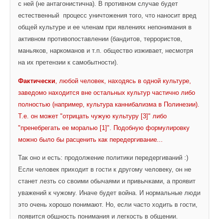
с ней (не антагонистична). В противном случае будет 
естественный 
процесс уничтожения того, что наносит вред 
общей культуре и ее членам при явлениях непонимания в 
активном противопоставлении (бандитов, террористов, 
маньяков, наркоманов и т.п. общество изживает, несмотря 
на их претензии к самобытности).
Фактически
, любой человек, находясь в одной культуре, 
заведомо находится вне остальных культур частично либо 
полностью (например, культура каннибализма в Полинезии). 
Т.е. он может "отрицать чужую культуру [3]" либо 
"пренебрегать ее моралью [1]". Подобную формулировку 
можно было бы расценить как передергивание...
Так оно и есть: продолжение политики передергиваний :) 
Если человек приходит в гости к другому человеку, он не 
станет лезть со своими обычаями и привычками, а проявит 
уважений к чужому. Иначе будет война. И нормальные люди 
это очень хорошо понимают. Но, если часто ходить в гости, 
появится общность понимания и легкость в общении.