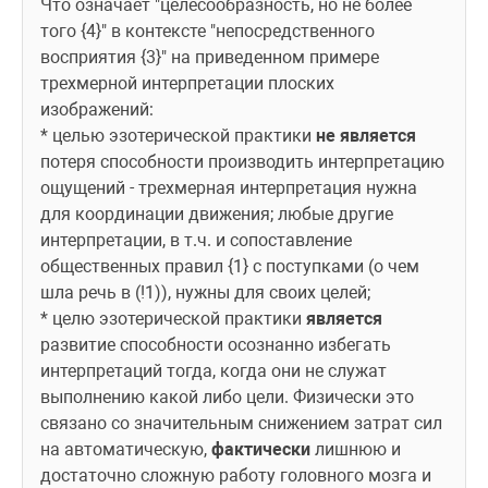
Что означает "целесообразность, но не более 
того {4}" в контексте "непосредственного 
восприятия {3}" на приведенном примере 
трехмерной интерпретации плоских 
изображений:
* целью эзотерической практики 
не является
потеря способности производить интерпретацию 
ощущений - трехмерная интерпретация нужна 
для координации движения; любые другие 
интерпретации, в т.ч. и сопоставление 
общественных правил {1} с поступками (о чем 
шла речь в (!1)), нужны для своих целей;
* целю эзотерической практики 
является
развитие способности осознанно избегать 
интерпретаций тогда, когда они не служат 
выполнению какой либо цели. Физически это 
связано со значительным снижением затрат сил 
на автоматическую, 
фактически
 лишнюю и 
достаточно сложную работу головного мозга и 