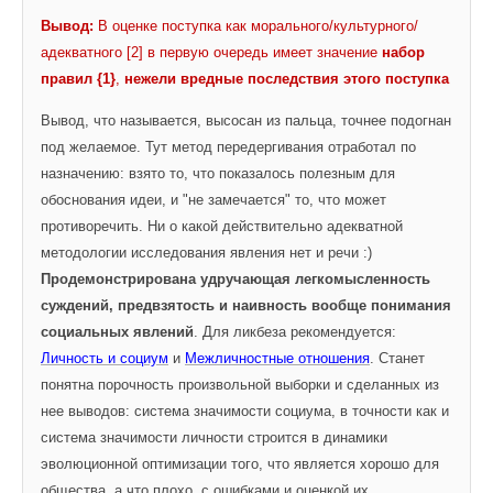
Вывод:
 В оценке поступка как морального/культурного/
адекватного [2] в первую очередь имеет значение 
набор 
правил {1}
, 
нежели вредные последствия этого поступка
Вывод, что называется, высосан из пальца, точнее подогнан 
под желаемое. Тут метод передергивания отработал по 
назначению: взято то, что показалось полезным для 
обоснования идеи, и "не замечается" то, что может 
противоречить. Ни о какой действительно адекватной 
методологии исследования явления нет и речи :) 
Продемонстрирована удручающая легкомысленность 
суждений, предвзятость и наивность вообще понимания
социальных явлений
. Для ликбеза рекомендуется: 
Личность и социум
 и 
Межличностные отношения
. Станет 
понятна порочность произвольной выборки и сделанных из 
нее выводов: система значимости социума, в точности как и 
система значимости личности строится в динамики 
эволюционной оптимизации того, что является хорошо для 
общества, а что плохо, с ошибками и оценкой их 