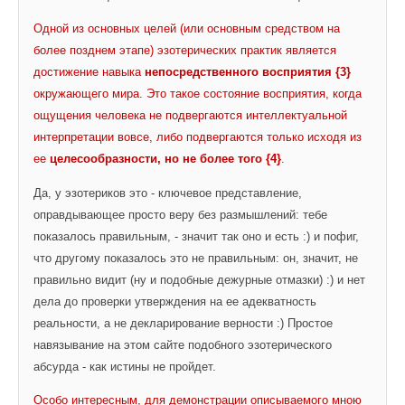
Одной из основных целей (или основным средством на 
более позднем этапе) эзотерических практик является 
достижение навыка 
непосредственного восприятия {3}
окружающего мира. Это такое состояние восприятия, когда 
ощущения человека не подвергаются интеллектуальной 
интерпретации вовсе, либо подвергаются только исходя из 
ее 
целесообразности, но не более того {4}
.
Да, у эзотериков это - ключевое представление, 
оправдывающее просто веру без размышлений: тебе 
показалось правильным, - значит так оно и есть :) и пофиг, 
что другому показалось это не правильным: он, значит, не 
правильно видит (ну и подобные дежурные отмазки) :) и нет 
дела до проверки утверждения на ее адекватность 
реальности, а не декларирование верности :) Простое 
навязывание на этом сайте подобного эзотерического 
абсурда - как истины не пройдет.
Особо интересным, для демонстрации описываемого мною 