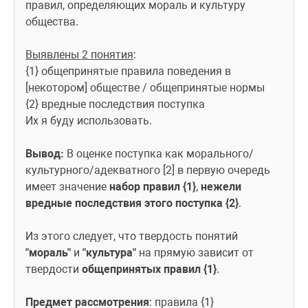
правил, определяющих мораль и культуру 
общества.
Выявлены 2 понятия
:
{1} общепринятые правила поведения в 
[некотором] обществе / общепринятые нормы
{2} вредные последствия поступка
Их я буду использовать.
Вывод:
 В оценке поступка как морального/
культурного/адекватного [2] в первую очередь 
имеет значение 
набор правил {1}
, 
нежели 
вредные последствия этого поступка {2}
.
Из этого следует, что твердость понятий 
"мораль"
 и 
"культура"
 на прямую зависит от 
твердости 
общепринятых правил {1}
.
Предмет рассмотрения
: правила {1}