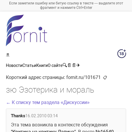
Если заметили ошибку или битую ссылку в тексте — выделите этот
фрагмент и нажмите Ctrl+Enter
🚪
🔍
📄
📄
✈
Новости
Статьи
Книги
О сайте
Короткий адрес страницы:
fornit.ru/101671
📋
зю Эзотерика и мораль
← К списку тем раздела «Дискуссии»
Thanks
16.02.2010 03:14
Эта тема возникла в контексте обсуждения 
"Критика на критику Лапина"
. В посте 
№16540