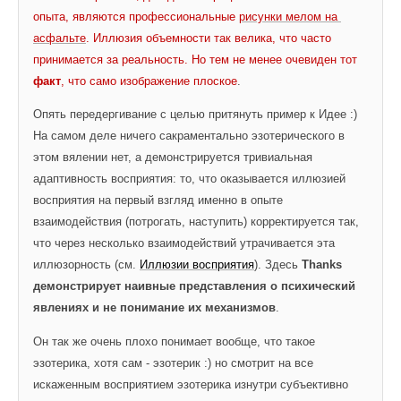
опыта, являются профессиональные 
рисунки мелом на 
асфальте
. Иллюзия объемности так велика, что часто 
принимается за реальность. Но тем не менее очевиден тот 
факт
, что само изображение плоское
.
Опять передергивание с целью притянуть пример к Идее :) 
На самом деле ничего сакраментально эзотерического в 
этом вялении нет, а демонстрируется тривиальная 
адаптивность восприятия: то, что оказывается иллюзией 
восприятия на первый взгляд именно в опыте 
взаимодействия (потрогать, наступить) корректируется так, 
что через несколько взаимодействий утрачивается эта 
иллюзорность (см. 
Иллюзии восприятия
). Здесь 
Thanks 
демонстрирует наивные представления о психический 
явлениях и не понимание их механизмов
.
Он так же очень плохо понимает вообще, что такое 
эзотерика, хотя сам - эзотерик :) но смотрит на все 
искаженным восприятием эзотерика изнутри субъективно 