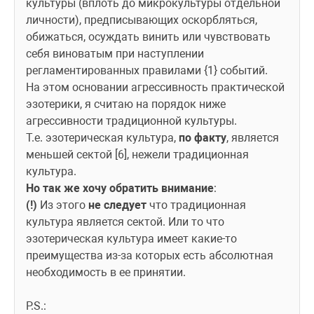
культуры (вплоть до микрокультуры отдельной 
личности), предписывающих оскорбляться, 
обижаться, осуждать винить или чувствовать 
себя виноватым при наступлении 
регламентированных правилами {1} событий.
На этом основании агрессивность практической 
эзотерики, я считаю на порядок ниже 
агрессивности традиционной культуры.
Т.е. эзотерическая культура, 
по факту
, является 
меньшей сектой [6], нежели традиционная 
культура.
Но так же хочу обратить внимание
: 
(!)
 Из этого 
не следует
 что традиционная 
культура является сектой. Или то что 
эзотерическая культура имеет какие-то 
преимущества из-за которых есть абсолютная 
необходимость в ее принятии.
P.S.: