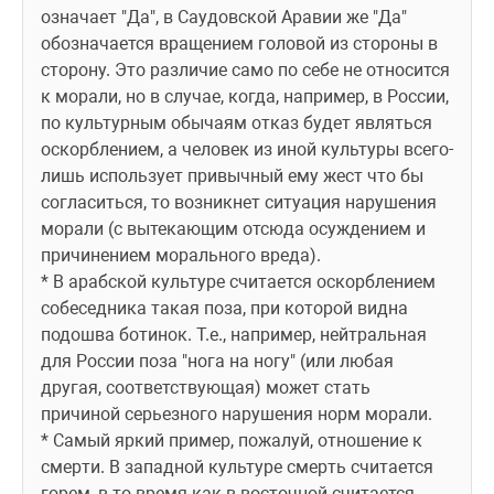
означает "Да", в Саудовской Аравии же "Да" 
обозначается вращением головой из стороны в 
сторону. Это различие само по себе не относится 
к морали, но в случае, когда, например, в России, 
по культурным обычаям отказ будет являться 
оскорблением, а человек из иной культуры всего-
лишь использует привычный ему жест что бы 
согласиться, то возникнет ситуация нарушения 
морали (с вытекающим отсюда осуждением и 
причинением морального вреда).
* В арабской культуре считается оскорблением 
собеседника такая поза, при которой видна 
подошва ботинок. Т.е., например, нейтральная 
для России поза "нога на ногу" (или любая 
другая, соответствующая) может стать 
причиной серьезного нарушения норм морали.
* Самый яркий пример, пожалуй, отношение к 
смерти. В западной культуре смерть считается 
горем, в то время как в восточной считается 