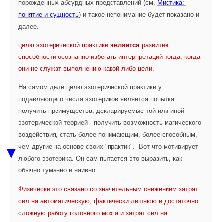
порожденных абсурдных представлений (см. 
Мистика: 
понятие и сущность
) и такое непонимание будет показано и 
далее.
целю эзотерической практики 
является
 развитие 
способности осознанно избегать интерпретаций тогда, когда 
они не служат выполнению какой либо цели
.
На самом деле целю эзотерической практики у 
подавляющего числа эзотериков является попытка 
получить преимущества, декларируемые той или иной 
эзотерической теорией - получить возможность магического 
воздействия, стать более понимающим, более способным, 
чем другие на основе своих "практик". 
Вот что мотивирует 
▼
любого эзотерика. Он сам пытается это выразить, как 
обычно туманно и наивно:
Физически это связано со значительным снижением затрат 
сил на автоматическую, 
фактически
 лишнюю и достаточно 
сложную работу головного мозга и затрат сил на 