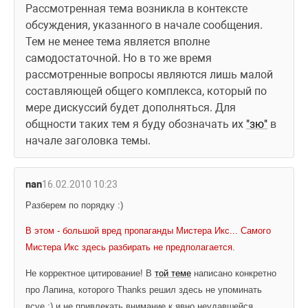
Рассмотренная тема возникла в контексте 
обсуждения, указанного в начале сообщения. 
Тем не менее тема является вполне 
самодостаточной. Но в то же время 
рассмотренные вопросы являются лишь малой 
составляющей общего комплекса, который по 
мере дискуссий будет дополняться. Для 
общности таких тем я буду обозначать их 
"зю"
 в 
начале заголовка темы.
nan
16.02.2010 10:23
Разберем по порядку :)
В этом - большой вред пропаганды Мистера Икс... Самого 
Мистера Икс здесь разбирать не предполагается.
Не корректное цитирование! В 
той теме
 написано конкретно 
про Лапина, которого 
Thanks решил здесь не упоминать 
всуе :) и не привлекать внимание к явно неудавшейся 