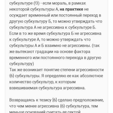
субкультуре (!3) - если мораль, в рамках 
некоторой субкультуры А, 
на практике
 не 
осуждает временный или постоянный переход в 
другую субкультуру Б, то можно утверждать что 
субкультура А не агрессивна к субкультуре Б.
Если в то же время субкультура Б не агрессивна 
к субкультуре А, то можно утверждать что 
субкультуры А и Б взаимно не агрессивны. (так 
же вытекают градации на основе фактора 
временного или постоянного перехода в другую 
субкультуру)
Так же возникает понятие степени агрессивности 
{6} субкультуры. Я определяю ее как абсолютное 
количество субкультур, к которым 
взвешиваемая субкультура агрессивна.
Возвращаясь к тезису [6] сделаю предположение, 
что чем менее агрессивна {6} субкультура, тем 
меньше оснований считать ее сектой.