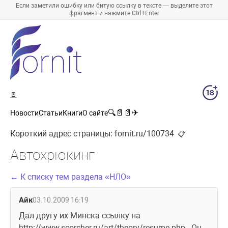
Если заметили ошибку или битую ссылку в тексте — выделите этот
фрагмент и нажмите Ctrl+Enter
🚪
🔍
📄
📄
✈
Новости
Статьи
Книги
О сайте
Короткий адрес страницы:
fornit.ru/100734
📋
Автохрюкинг
← К списку тем раздела «НЛО»
Айк
03.10.2009 16:19
Дал другу их Минска ссылку на 
http://www.scorcher.ru/art/theory/resume.php . Он 