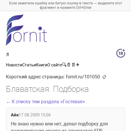
Если заметили ошибку или битую ссылку в тексте — выделите этот
фрагмент и нажмите Ctrl+Enter
🚪
🔍
📄
📄
✈
Новости
Статьи
Книги
О сайте
Короткий адрес страницы:
fornit.ru/101050
📋
Блаватская. Подборка.
← К списку тем раздела «Гостевая»
Айк
17.08.2009 15:06
Не знаю нужно или нет, делал подборку для 
разуверивания одного из апологетов ЕПБ. 