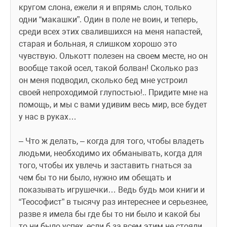
кругом слона, ежели я и впрямь слон, только 
одни “макашки”. Один в поле не воин, и теперь, 
среди всех этих сваливших­ся на меня напастей, 
старая и больная, я слишком хоро­шо это 
чувствую. Олькотт полезен на своем месте, но он 
вообще такой осел, такой болван! Сколько раз 
он меня подводил, сколько бед мне устроил 
своей непроходимой глупостью!.. Придите мне на 
помощь, и мы с вами уди­вим весь мир, все будет 
у нас в руках…
– Что ж делать, – когда для того, чтобы владеть 
людьми, необходимо их обманывать, ког­да для 
того, чтобы их увлечь и заставить гнаться за 
чем бы то ни было, нужно им обещать и 
показывать игрушеч­ки… Ведь будь мои книги и 
“Теософист” в тысячу раз интереснее и серьезнее, 
разве я имела бы где бы то ни было и какой бы 
то ни было успех, если б за всем этим не стояли 