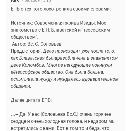
Айк
17.08.2009 15:15
ЕПБ о тех кого лохотронила своими словами:
Источник: Современная жрица Изиды. Мое 
знакомство с Е.П. Блаватской и “теософским 
обществом”.
 Автор: Вс. С. Соловьев.
Предыстория. 
Дело происходит уже после того, 
как Блаватская быларазоблачена в знаменитом 
деле Коломбов. Многие негодующие покинули 
еётеософское общество. Она была больна, 
испытывала нужду и нуждалась вдоверительном 
общении.
Далее цитата ЕПБ:
…– Да! У вас [Соловьева Вс.С.] очень горячее 
сердце и очень холодная голова, и недаром мы 
встретились с вами! Вот в том-то и беда, что 