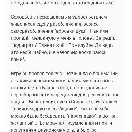
сегодня всего, чего так давно хотел добиться".
Соловьев с нескрываемым удовольствием 
живописал сцену разоблачения, вернее, 
саморазоблачения "воровки душ". "Пан или 
пропал! - мелькнуло у меня в голове". Он решил 
"подыграть" Блаватской: "Помилуйте! Да ведь 
это необычайно, и я невольно восхищаюсь 
вами".
Игру он провел тонкую... Речь шла о понимании, 
с какими непосильными задачами постоянно 
сталкивается Блаватская, и оправдании ее 
неразборчивости в средствах для решения этих 
задач... Блаватская, писал Соловьев, нуждалась 
"в личном друге и сообщнике", с которым бы 
можно было беседовать "нараспашку", и вот он, 
желанный... "Ее мрачная, изумленная и почти 
испуганная физиономия стала быстро 