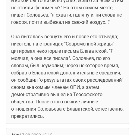
и какой бы то ни было успех, если б за всем этим 
не стояли феномены?" На этом самом месте, 
пишет Соловьев, "я схватил шляпу и, ни слова не 
говоря, почти выбежал на свежий воздух..."
Она пыталась вернуть его и после его отъезда; 
писатель на страницах "Современной жрицы" 
цитировал некоторые письма Блаватской. "Я 
молчал, а она все писала". Соловьев, по его 
словам, был неумолим; через некоторое время, 
собрав о Блаватской дополнительные сведения, 
он сообщил "о результатах своих расследований" 
своим знакомым членам ОПИ, а затем 
демонстративно вышел из Теософского 
общества. После этого всякие личные 
отношения Соловьева с Блаватской, естественно, 
прекратились.