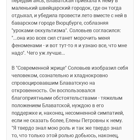
передвигаясь, Блаватская приехала к нему в 
маленький швейцарский городок, где он тогда 
отдыхал, и убедила провести лето вместе с ней в 
баварском городе Вюрцбурге, соблазняя 
"уроками оккультизма". Соловьев согласился: 
"...она изо всех сил станет морочить меня 
феноменами - и вот тут-то я и узнаю все, что мне 
надо". Чего уж лучше...
В "Современной жрице" Соловьев изобразил себя 
человеком, сознательно и хладнокровно 
спровоцировавшим Блаватскую на 
откровенность. Он воспользовался 
благоприятными обстоятельствами - тяжелым 
положением Блаватской, нуждою в его 
поддержке и, наконец, несомненной симпатией, 
если не сказать более, Елены Петровны к нему. 
"Я твердо знал мою роль и так же твердо знал 
то, что только этой ролью добьюсь, наконец, 