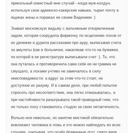
прикольный известный мне случай - когда муж-колдун, 
используя свои админско-хакерские навыки, тырил почту в 
ящиках жены и поражал ее своим Видением :)
Знавал московскую ведьму с вальяжным откормленным 
задом, которая соорудила фирмочку по исцелению лохов от 
их денежек и дурила рассказами про ауру, выписывая счета 
за амулеты (как в больничке, накалякав что-то на бумажке, 
по которой в ее регистратуре выписывали счет :). То, что 
она путалась и противоречила сама себе ее ни грамма не 
смущало, а лохами учтиво не замечалось в силу 
неисповедимости: а вдруг за этим что-то стоит, не 
доступное их разуму. И в самом деле, при любой попытке 
спросить про несоответствие, она легко отмазывалась, а 
при настойчивости разыгрывала такой праведный гнев, что 
не только лоху становилось стыдно за свою нетактичность.
Вольно или невольно, но занятие мистикой обязательно 
вовлекают человека в ложь и это можно наблюдать во всех 
случаях, учитывая, что особо блаженные лгут, свято веря, 