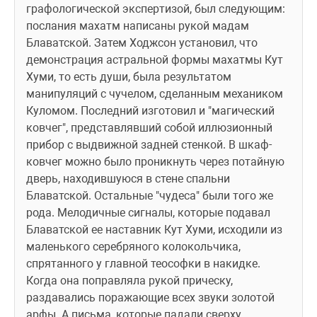
графологической экспертизой, был следующим: 
послания махатм написаны рукой мадам 
Блаватской. Затем Ходжсон установил, что 
демонстрация астральной формы махатмы Кут 
Хуми, то есть души, была результатом 
манипуляций с чучелом, сделанным механиком 
Куломом. Последний изготовил и "магический 
ковчег", представлявший собой иллюзионный 
прибор с выдвижной задней стенкой. В шкаф-
ковчег можно было проникнуть через потайную 
дверь, находившуюся в стене спальни 
Блаватской. Остальные "чудеса" были того же 
рода. Мелодичные сигналы, которые подавал 
Блаватской ее наставник Кут Хуми, исходили из 
маленького серебряного колокольчика, 
спрятанного у главной теософки в накидке. 
Когда она поправляла рукой прическу, 
раздавались поражающие всех звуки золотой 
арфы. А письма, которые падали сверху, 