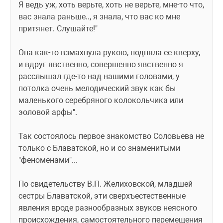
Я ведь уж, хоть верьте, хоть не верьте, мне-то что, 
вас знала раньше.., я знала, что вас ко мне 
притянет. Слушайте!"
Она как-то взмахнула рукою, подняла ее кверху, 
и вдруг явственно, совершенно явственно я 
расслышал где-то над нашими головами, у 
потолка очень мелодический звук как бы 
маленького серебряного колокольчика или 
эоловой арфы".
Так состоялось первое знакомство Соловьева не 
только с Блаватской, но и со знаменитыми 
"феноменами"...
По свидетельству В.П. Желиховской, младшей 
сестры Блаватской, эти сверхъестественные 
явления вроде разнообразных звуков неясного 
происхождения, самостоятельного перемещения 