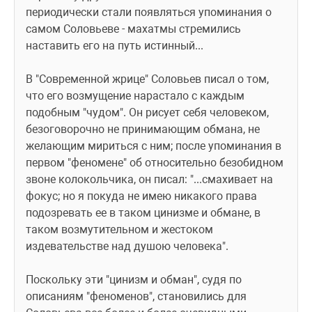
периодически стали появляться упоминания о 
самом Соловьеве - махатмы стремились 
наставить его на путь истинный...
В "Современной жрице" Соловьев писал о том, 
что его возмущение нарастало с каждым 
подобным "чудом". Он рисует себя человеком, 
безоговорочно не принимающим обмана, не 
желающим мириться с ним; после упоминания в 
первом "феномене" об относительно безобидном 
звоне колокольчика, он писал: "...смахивает на 
фокус; но я покуда не имею никакого права 
подозревать ее в таком цинизме и обмане, в 
таком возмутительном и жестоком 
издевательстве над душою человека".
Поскольку эти "цинизм и обман", судя по 
описаниям "феноменов", становились для 