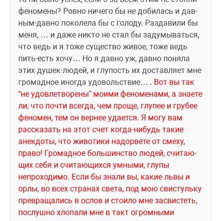
феномены? Ровно ничего бы не добилась и дав­
ным-давно поколела бы с голоду. Раздавили бы 
меня, … и даже никто не стал бы задумываться, 
что ведь и я тоже существо живое, тоже ведь 
пить-есть хочу… Но я давно уж, давно поняла 
этих душек-людей, и глупость их доставляет мне 
громадное иногда удовольствие… . 
Вот вы так 
“не удовлетворены” моими феноменами, а знаете 
ли, что почти всегда, чем проще, глупее и грубее 
феномен, тем он вернее удается. Я могу вам 
рассказать на этот счет когда-нибудь такие 
анекдоты, что животики надорвете от смеху, 
право! Громадное большинство людей, считаю­
щих себя и считающихся умными, глупы 
непроходимо. Если бы знали вы, какие львы и 
орлы, во всех странах света, под мою свистульку 
превращались в ослов и стоило мне засвистеть, 
послушно хлопали мне в такт огромными 