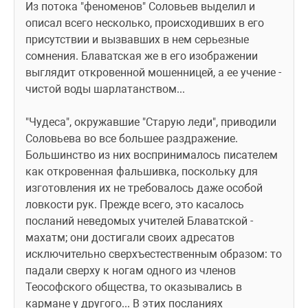
Из потока "феноменов" Соловьев выделил и 
описал всего несколько, происходивших в его 
присутствии и вызвавших в нем серьезные 
сомнения. Блаватская же в его изображении 
выглядит откровенной мошенницей, а ее учение - 
чистой воды шарлатанством...
"Чудеса", окружавшие "Старую леди", приводили 
Соловьева во все большее раздражение. 
Большинство из них воспринималось писателем 
как откровенная фальшивка, поскольку для 
изготовления их не требовалось даже особой 
ловкости рук. Прежде всего, это касалось 
посланий неведомых учителей Блаватской - 
махатм; они достигали своих адресатов 
исключительно сверхъестественным образом: то 
падали сверху к ногам одного из членов 
Теософского общества, то оказывались в 
кармане у другого... В этих посланиях 