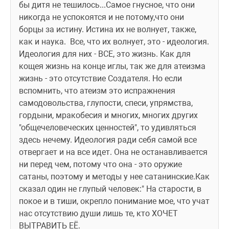
бы дитя не тешилось...Самое гнусное, что они 
никогда не успокоятся и не потому,что они 
борцы за истину. Истина их не волнует, также, 
как и наука.  Все, что их волнует, это - идеология. 
Идеология для них - ВСЕ, это жизнь. Как для 
кощея жизнь на конце иглы, так же для атеизма 
жизнь - это отсутствие Создателя. Но если 
вспомнить, что атеизм это испражнения 
самодовольства, глупости, спеси, упрямства, 
гордыни, мракобесия и многих, многих других 
"общечеловеческих ценностей", то удивляться 
здесь нечему. Идеология ради себя самой все 
отвергает и на все идет. Она не останавливается 
ни перед чем, потому что она - это оружие 
сатаны, поэтому и методы у нее сатанинские.Как 
сказал один не глупый человек:" На старости, в 
покое и в тиши, окрепло понимание мое, что учат 
нас отсутствию души лишь те, кто ХОЧЕТ 
ВЫТРАВИТЬ ЕЁ.