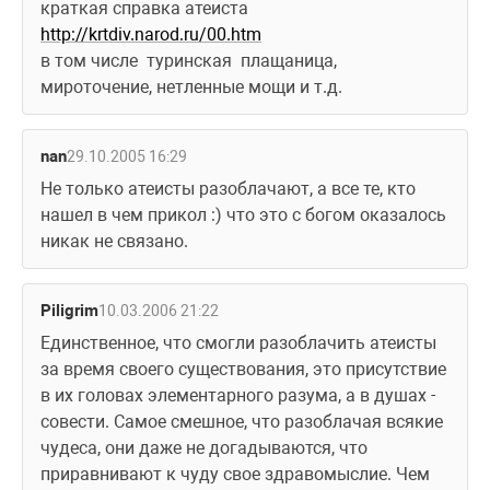
краткая справка атеиста
http://krtdiv.narod.ru/00.htm
в том числе  туринская  плащаница, 
мироточение, нетленные мощи и т.д. 
nan
29.10.2005 16:29
Не только атеисты разоблачают, а все те, кто 
нашел в чем прикол :) что это с богом оказалось 
никак не связано.
Piligrim
10.03.2006 21:22
Единственное, что смогли разоблачить атеисты 
за время своего существования, это присутствие 
в их головах элементарного разума, а в душах - 
совести. Самое смешное, что разоблачая всякие 
чудеса, они даже не догадываются, что 
приравнивают к чуду свое здравомыслие. Чем 