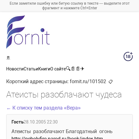
Если заметили ошибку или битую ссылку в тексте — выделите этот
фрагмент и нажмите Ctrl+Enter
🚪
🔍
📄
📄
✈
Новости
Статьи
Книги
О сайте
Короткий адрес страницы:
fornit.ru/101502
📋
Атеисты разоблачают чудеса
← К списку тем раздела «Вера»
Гость
28.10.2005 22:30
Атеисты  разоблачают Благодатный  огонь 
http://neholyfire.narod.ru/book/index.htm