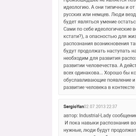
идеологию. А они типичны и от 
русских или немцев. Люди везд
будет являться умение остатьс
Сами по себе идеологические в
кстати?), а опасностью для жиз
распознания возникновения так
будут продолжать наступать на
необходим для развития распоз
развитии человечества. А дейс
всех одинакова... Хорошо бы кс
обуславливающие появление и 
развитие человека в контексте
SergioYan
02.07.2013 22:37
автор: Industrial-Lady сообщени
 И пока навыки распознания возникновения таких режимов в обществе не наработаются и не будут оценены как 
нужные, люди будут продолжать