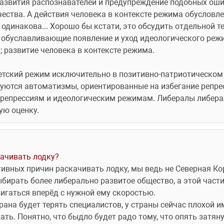
азвития распознавателей и предупреждение подобных ошибо
чества. А действия человека в контексте режима обусловле
 одинакова... Хорошо бы кстати, это обсудить отдельной т
, обуславливающие появление и уход идеологического реж
 развитие человека в контексте режима.
етский режим исключительно в позитивно-патриотическом к
руются автоматизмы, ориентированные на избегание репрес
 репрессиям и идеологическим режимам. Либералы либера
ю оценку. 
ачивать лодку? 
тивных причин раскачивать лодку, мы ведь не Северная Кор
бирать более либерально развитое общество, а этой части
игаться вперёд с нужной ему скоростью.
рана будет терять специалистов, у страны сейчас плохой и
ть. Понятно, что быдло будет радо тому, что опять затянул