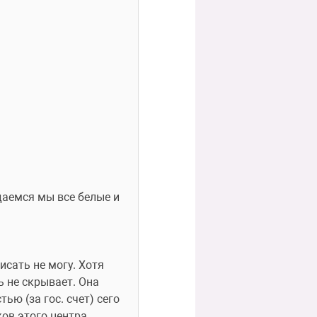
даемся мы все белые и 
сать не могу. Хотя 
 не скрывает. Она 
 (за гос. счет) сего 
ов этого центра 