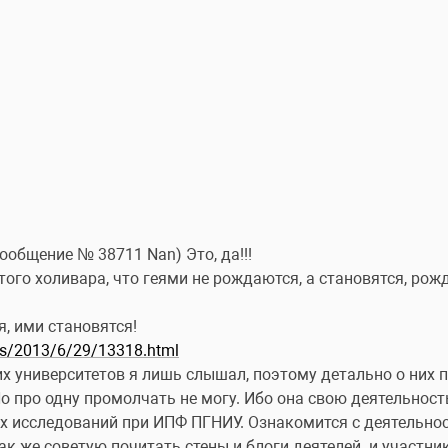
Сообщение № 38711 Nan) Это, да!!!
того холивара, что геями не рождаются, а становятся, рож
, ими становятся!
ics/2013/6/29/13318.html
х университетов я лишь слышал, поэтому детально о них пи
Но про одну промолчать не могу. Ибо она свою деятельность
 исследований при ИПФ ПГНИУ. Ознакомится с деятельностью
к же советую почитать стены и блоги деятелей  и участник