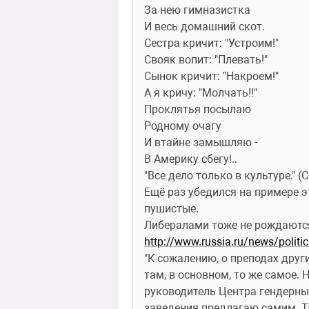
За нею гимназистка
И весь домашний скот.
Сестра кричит: "Устроим!"
Свояк вопит: "Плевать!"
Сынок кричит: "Накроем!"
А я кричу: "Молчать!!"
Проклятья посылаю
Родному очагу
И втайне замышляю -
В Америку сбегу!..
"Все дело только в культуре." (
Ещё раз убедился на примере э
пушистые.
Либералами тоже не рождаются
http://www.russia.ru/news/polit
"К сожалению, о преподах други
там, в основном, то же самое. 
руководитель Центра гендерных
заведения предлагаю самим. Та