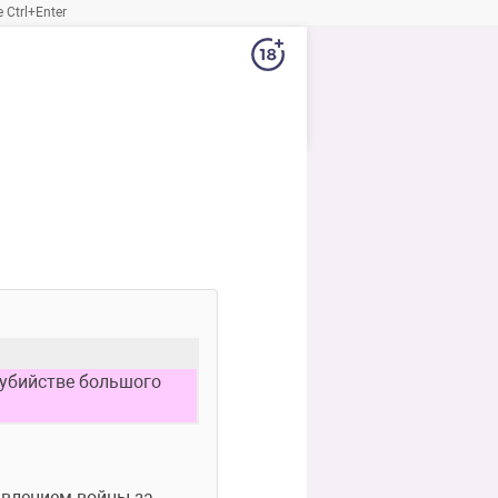
Ctrl+Enter
убийстве большого 
влением войны за 