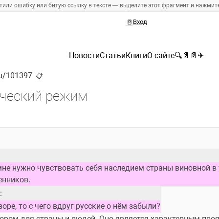
тили ошибку или битую ссылку в тексте — выделите этот фрагмент и нажмите 
🚪
Вход
Новости
Статьи
Книги
О сайте
🔍
📄
📄
✈
.ru/101397
📋
ический режим
мне нужно чувствовать себя наследием страны виновной в 
енников.
:
оре, то с чего вдруг русские о нём забыли?
ором для страны и людей. Оно является характерным проя