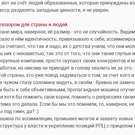
 а вот на счёт людей образованных, которые принуждены вз
ссу, разделять западные ценности, я не уверен.
позором для страны и людей.
е мира, наверное, её размер - это не случайность. Видимо
ало в нём идентичность, привязывало к себе, ассимилиров
 считают, что так и надо, их с детства учили, что они молод
 них с ненавистью, так это от того, что они такие глупые
крупные компании, просто скупают своих конкурентов и их
ботки, но никому не приходит в голову хвалить их за это. -
ой страны, это уже повод задуматься о том, за счет кого и 
в чужом глазу соломину видеть, в своём - бревна не замеча
 быть к себе объективными, пропагандная машина отучила
и хотя бы помнить свои корни, помнить о репрессиях своих
тема это делала. Если бы мы это помнили, то, наверное, не
 под гимн, да? :)
ашина по ассимиляции, промывке мозгов и захвату новых 
 структура у власти и укрепление позиций РПЦ с прицелом на