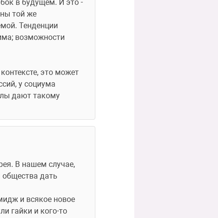
к в будущем. И это - 
ны той же 
емой. Тенденции 
има; возможности 
онтексте, это может 
сий, у социума 
лы дают такому 
ея. В нашем случае, 
 общества дать 
мидж и всякое новое 
и гайки и кого-то 