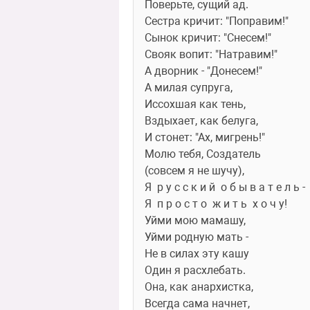
Поверьте, сущий ад.
Сестра кричит: "Поправим!"
Сынок кричит: "Снесем!"
Свояк вопит: "Натравим!"
А дворник - "Донесем!"
А милая супруга,
Иссохшая как тень,
Вздыхает, как белуга,
И стонет: "Ах, мигрень!"
Молю тебя, Создатель
(совсем я не шучу),
Я  р у с с к и й  о б ы в а т е л ь -
Я  п р о с т о  ж и т ь  х о ч у!
Уйми мою мамашу,
Уйми родную мать -
Не в силах эту кашу
Один я расхлебать.
Она, как анархистка,
Всегда сама начнет,