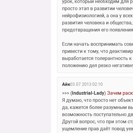
урок, который необходим для р
просто этап в развитии челове
нейрофизиологией, а она у всех
развития человека и общества
предотвращения его появления;
Если начать воспринимать сов
привести к тому, что деактиви
выработается толерантность к
положению дел резко негативну
Айк
03.07.2013 02:10
>>> (
Industrial-Lady
) 
Зачем раск
Я думаю, что просто нет объек
да, кажется более разумным вы
возможность поступательно дв
Другой вопрос, что при этом ст
ущемление прав даёт повод уеха