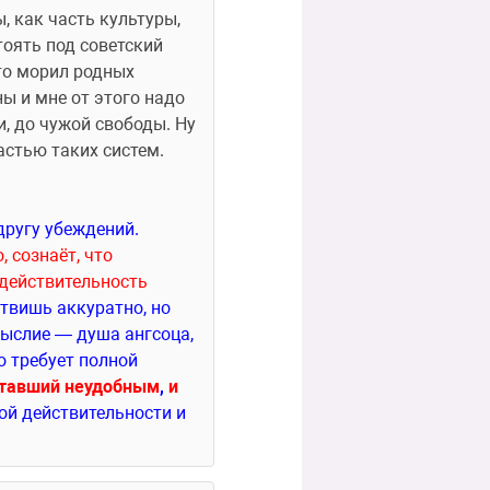
 как часть культуры, 
оять под советский 
то морил родных 
ы и мне от этого надо 
, до чужой свободы. Ну 
астью таких систем.
 означает способность одновременно держаться двух противоречащих друг другу убеждений. 
сознаёт, что 
действительность 
твишь аккуратно, но 
ыслие — душа ангсоца, 
 требует полной 
ставший неудобным
, 
и 
ой действительности и 