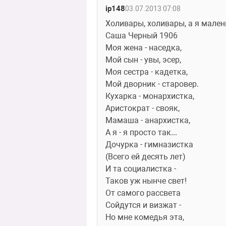
ip148
03.07.2013 07:08
Холивары, холивары, а я малень
Саша Черный 1906
Моя жена - наседка,
Мой сын - увы, эсер,
Моя сестра - кадетка,
Мой дворник - старовер.
Кухарка - монархистка,
Аристократ - свояк,
Мамаша - анархистка,
А я - я просто так...
Дочурка - гимназистка
(Всего ей десять лет)
И та социалистка -
Таков уж нынче свет!
От самого рассвета
Сойдутся и визжат -
Но мне комедья эта,