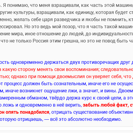
. Я понимаю, что меня взращивали, как часть этой машины,
угие культуры, взращивали, как единицу, которая будет ст
енно, желать себе царя разведчика и якобы не помнить, к
ессировал. Но это ведь мой позор, что я часть такой машин
дение мира, иное отношение до людей, до индивидуальности
 что не только Россия этим грешна, но это не повод быть ч
:
в какую сторону менять свои воспоминания; следовательно, 
ью; однако при помощи двоемыслия он уверяет себя, что 
от процесс должен быть сознательным, иначе его не осущес
, иначе возникнет ощущение лжи, а значит, и вины. Двоем
амеренным обманом, твёрдо держа курс к своей цели, а это
 ложь и одновременно в неё верить, 
забыть любой факт, 
 он опять понадобился
, отрицать существование объективн
которую отрицаешь, — всё это абсолютно необходимо. 