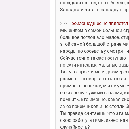
посадили на кол, но то быдло,
Западом и читать западную пре
>>> 
Произошедшее не является 
Мы живём в самой большой стран
большое поглощало малое, стир
этой самой большой стране мира
народы по соседству смотрят на
Сейчас точно также поступают 
по сути интеллектуальные разра
Так что, прости меня, размер эт
размер. Поговорка есть такая: 
прямое отношение, мы не умеем
со стороны чужими глазами, ил
помнить, кто именно, какая сис
за её приемников и не стояли бы
Ты правда считаешь, что эта м
свою работу, а гимн, известная
случайность?