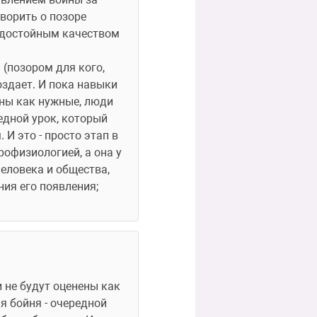
ворить о позоре 
 достойным качеством 
(позором для кого, 
оздает. И пока навыки 
ны как нужные, люди 
едной урок, который 
 это - просто этап в 
офизиологией, а она у 
еловека и общества, 
я его появления; 
 бойня - очередной 