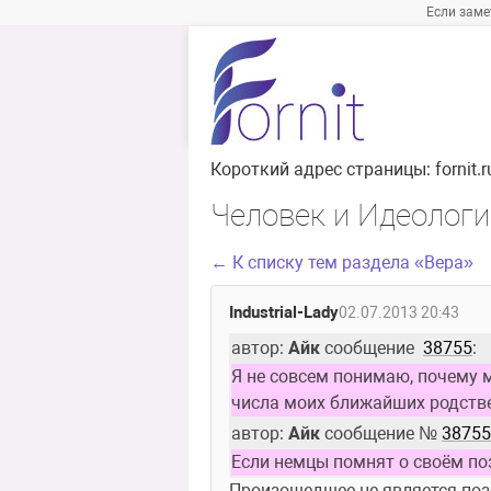
Если заме
Короткий адрес страницы:
fornit
Человек и Идеолог
← К списку тем раздела «Вера»
Industrial-Lady
02.07.2013 20:43
автор: 
Айк
 сообщение  
38755
:
Я не совсем понимаю, почему 
числа моих ближайших родств
автор: 
Айк
 сообщение № 
38755
Если немцы помнят о своём поз
Произошедшее не является поз