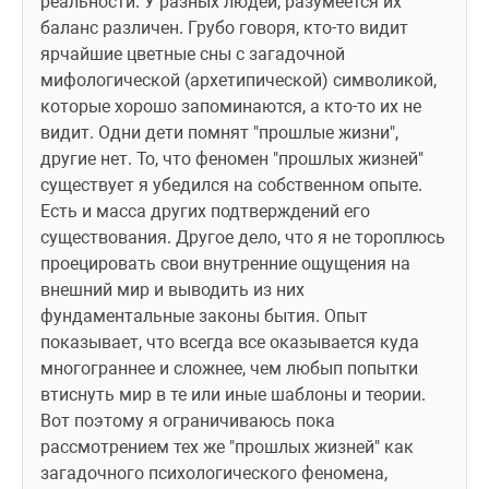
реальности. У разных людей, разумеется их 
баланс различен. Грубо говоря, кто-то видит 
ярчайшие цветные сны с загадочной 
мифологической (архетипической) символикой, 
которые хорошо запоминаются, а кто-то их не 
видит. Одни дети помнят "прошлые жизни", 
другие нет. То, что феномен "прошлых жизней" 
существует я убедился на собственном опыте. 
Есть и масса других подтверждений его 
существования. Другое дело, что я не тороплюсь 
проецировать свои внутренние ощущения на 
внешний мир и выводить из них 
фундаментальные законы бытия. Опыт 
показывает, что всегда все оказывается куда 
многограннее и сложнее, чем любып попытки 
втиснуть мир в те или иные шаблоны и теории. 
Вот поэтому я ограничиваюсь пока 
рассмотрением тех же "прошлых жизней" как 
загадочного психологического феномена, 