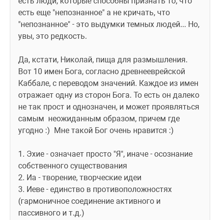
есть люди, которые способны признать то, что 
есть еще "непознанное" а не кричать, что 
"непознанное" - это выдумки темных людей... Но, 
увы, это редкость. 
Да, кстати, Николай, пища для размышления. 
Вот 10 имен Бога, согласно древнееврейской 
Каббале, с переводом значений. Каждое из имен 
отражает одну из сторон Бога. То есть он далеко 
не так прост и однозначен, и может проявляться 
самым  неожиданным образом, причем где 
угодно :)  Мне такой Бог очень нравится :) 
1. Эхие - означает просто "Я", иначе - осознание 
собственного существования 
2. Иа - творение, творческие идеи
3. Иеве - единство в противоположностях 
(гармоничное соединение активного и 
пассивного и т.д.)