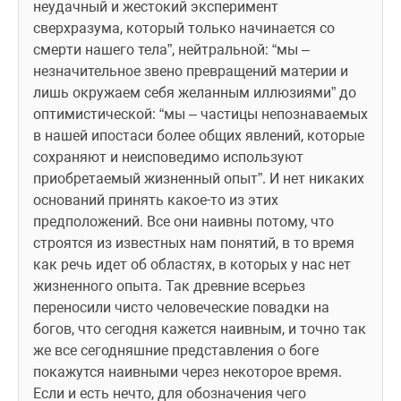
неудачный и жестокий эксперимент 
сверхразума, который только начинается со 
смерти нашего тела”, нейтральной: “мы – 
незначительное звено превращений материи и 
лишь окружаем себя желанным иллюзиями” до 
оптимистической: “мы – частицы непознаваемых 
в нашей ипостаси более общих явлений, которые 
сохраняют и неисповедимо используют 
приобретаемый жизненный опыт”. И нет никаких 
оснований принять какое-то из этих 
предположений. Все они наивны потому, что 
строятся из известных нам понятий, в то время 
как речь идет об областях, в которых у нас нет 
жизненного опыта. Так древние всерьез 
переносили чисто человеческие повадки на 
богов, что сегодня кажется наивным, и точно так 
же все сегодняшние представления о боге 
покажутся наивными через некоторое время. 
Если и есть нечто, для обозначения чего 