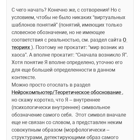
С чего начать? Конечно же, с сотворения! Но с 
условием, чтобы не было никаких “виртуальных 
шаблонов понятий” (понятий, имеющих только 
словесное обозначение, но не имеющее 
соответствия с реальностью, см. раздел сайта 
О 
теориях 
). Поэтому не прокатит: “мир возник из 
хаоса”. А вполне прокатит: “Сначала возникло Я”. 
Хотя понятие Я вполне определено, уточню его 
для еще большей определенности в данном 
контексте.
Можно просто отослать в раздел 
Нейрокомпьютер/Теоретическое обоснование 
, 
но скажу коротко, что Я – внутреннее 
(психологически внутреннее) символьное 
обозначение самого себя. 
 Этот символ вначале 
еще не связан со словом, а представлен неким 
совокупным образом (морфологически – 
структурами, детектирующими образ самого 