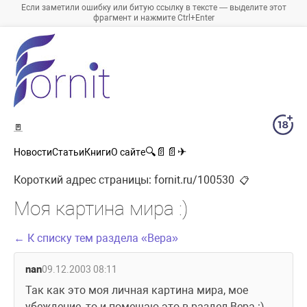
Если заметили ошибку или битую ссылку в тексте — выделите этот
фрагмент и нажмите Ctrl+Enter
🚪
🔍
📄
📄
✈
Новости
Статьи
Книги
О сайте
Короткий адрес страницы:
fornit.ru/100530
📋
Моя картина мира :)
← К списку тем раздела «Вера»
nan
09.12.2003 08:11
Так как это моя личная картина мира, мое 
убеждение, то и помещаю это в раздел Вера :) 