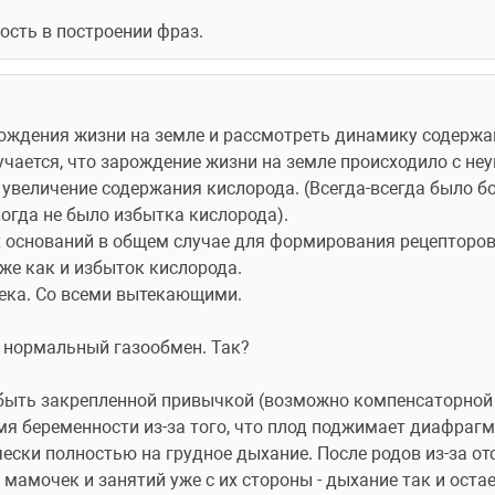
кость в построении фраз.
ождения жизни на земле и рассмотреть динамику содержани
учается, что зарождение жизни на земле происходило с н
 увеличение содержания кислорода. (Всегда-всегда было бо
огда не было избытка кислорода).
 оснований в общем случае для формирования рецепторов
 же как и избыток кислорода.
века. Со всеми вытекающими.
 нормальный газообмен. Так?
ыть закрепленной привычкой (возможно компенсаторной д
емя беременности из-за того, что плод поджимает диафрагм
ски полностью на грудное дыхание. После родов из-за отс
мамочек и занятий уже с их стороны - дыхание так и остае