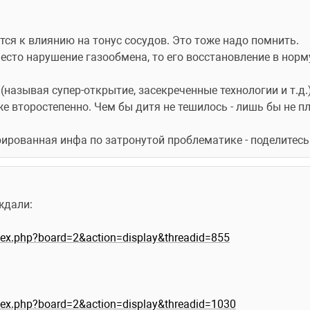
тся к влиянию на тонус сосудов. Это тоже надо помнить. 
место нарушение газообмена, то его восстановление в норм
ь (называя супер-открытие, засекреченные технологии и т.д.
же второстепенно. Чем бы дитя не тешилось - лишь бы не п
рированная инфа по затронутой проблематике - поделитесь 
ждали:
ndex.php?board=2&action=display&threadid=855
ndex.php?board=2&action=display&threadid=1030