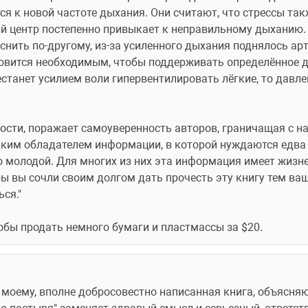
я к новой частоте дыхания. Они считают, что стрессы такж
й центр постепенно привыкает к неправильному дыханию. 
снить по-другому, из-за усиленного дыхания поднялось арт
новится необходимым, чтобы поддерживать определённое д
естанет усилием воли гипервентилировать лёгкие, то давле
ости, поражает самоуверенность авторов, граничащая с на
едким обладателем информации, в которой нуждаются едва л
 молодой. Для многих из них эта информация имеет жизне
ы вы сочли своим долгом дать прочесть эту книгу тем ва
ся."
тобы продать немного бумаги и пластмассы за $20. 
по моему, вполне добросовестно написанная книга, объясня