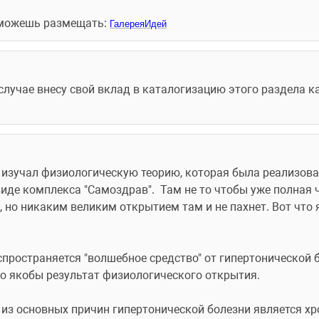
а можешь размещать: 
ГалереяИдей
случае внесу свой вклад в каталогизацию этого раздела ка
.
а изучал физиологическую теорию, которая была реализован
виде комплекса "Самоздрав".  Там не то чтобы уже полная 
 но никаким великим открытием там и не пахнет. Вот что я
пространяется "волшебное средство" от гипертонической б
то якобы результат физиологического открытия. 
из основных причин гипертонической болезни является хр