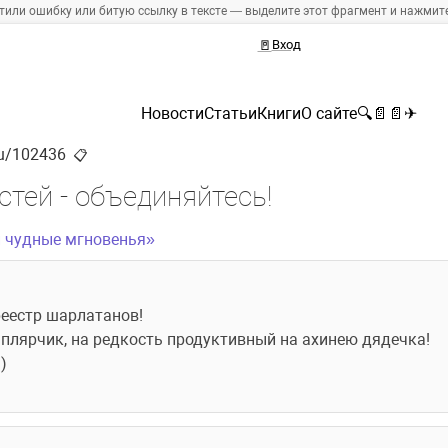
тили ошибку или битую ссылку в тексте — выделите этот фрагмент и нажмите 
🚪
Вход
Новости
Статьи
Книги
О сайте
🔍
📄
📄
✈
.ru/102436
📋
тей - объединяйтесь!
и чудные мгновенья»
реестр шарлатанов!
лярчик, на редкость продуктивный на ахинею дядечка!
)