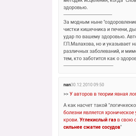
методик исцеления, когда "сло
здоровью.
----------------------------------------
За модным ныне "оздоровлением
чистки кишечника и печени, ды
удар по вашему здоровью. Авт
Г.П.Малахова, но и указывает 
различных заболеваний, и мимо
тем, кто заботится как о здоров
-----------------------------------------
nan
30.12.2010 09:50
>> 
У авторов в теории явная л
А как насчет такой "логичкеско
болезни является хроническое 
крови. 
Углекислый газ
 в свою 
сильнее сжатие сосудов
"