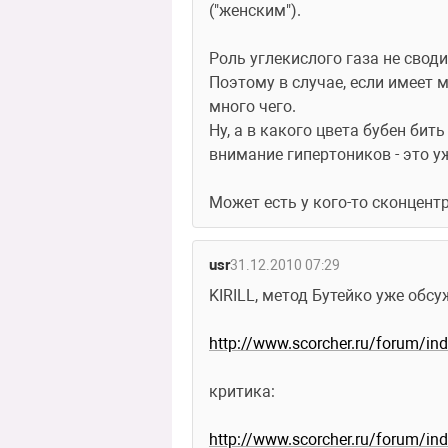
("женским"). 
Роль углекислого газа не своди
Поэтому в случае, если имеет 
много чего. 
Ну, а в какого цвета бубен бит
внимание гипертоников - это у
Может есть у кого-то сконцент
usr
31.12.2010 07:29
KIRILL, метод Бутейко уже обсу
http://www.scorcher.ru/forum/i
критика:
http://www.scorcher.ru/forum/i