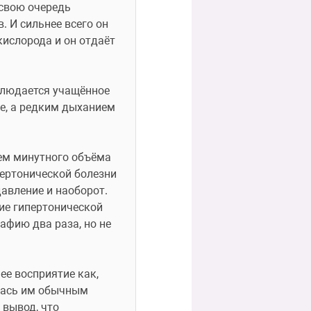
свою очередь 
 И сильнее всего он 
ислорода и он отдаёт 
блюдается учащённое 
, а редким дыханием 
ем минутного объёма 
ертонической болезни 
авление и наоборот. 
е гипертонической 
афию два раза, но не 
е восприятие как, 
лась им обычным 
вывод, что 