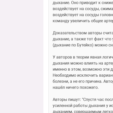
дыхание. Оно приводит к сниже
воздействует на сосуды, сжимая
воздействует на сосуды головн
команду увеличить общее арте
Доказательством авторы счита
дыхание, а также тот факт чт
(дыхание по Бутейко) можно сн
У авторов в теории явная логи
дыхания можно влиять на артер
именно в этом, возможно эти д
Необходимо исключить вариант
болезни, а не его причина. Ав
нашёл ничего похожего.
Авторы пишут: "Спустя час пос
усиленной работы дыхания у и
дыханием, совершаемым легко и