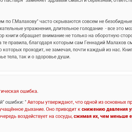
во пастыря" заменяет здравый смысл и серьезный, ответст
 по Г.Малахову" часто скрываются совсем не безобидные 
хательные упражнения, длительное голодание  - все это мо
ор книги обращает внимание не только на оборотную сторо
на те правила, благодаря которым сам Геннадий Малахов см
 которых проходит, не замечая, почти каждый из нас. Книг
ье тела, так и о здоровье души.
огическая ошибка
.
й" ошибки: " 
Авторы утверждают, что одной из основных пр
учащённое дыхание. Оно приводит к 
снижению давления у
очередь воздействует на сосуды, 
сжимая
их, чем меньше е