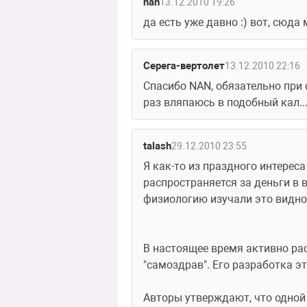
nan
13.12.2010 19:26
да есть уже давно :) вот, сюд
Серега-вертолет
13.12.2010 22:16
Спасибо NAN, обязательно при 
раз вляпаюсь в подобный кал..
talash
29.12.2010 23:55
Я как-то из праздного интерес
распространяется за деньги в 
физиологию изучали это видно,
В настоящее время активно рас
"самоздрав". Его разработка э
Авторы утверждают, что одной 