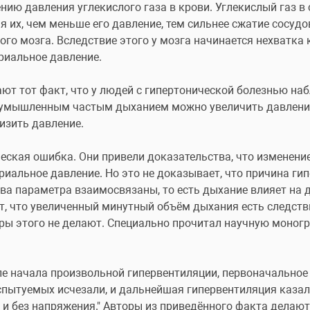
нию давления углекислого газа в крови. Углекислый газ в 
 их, чем меньше его давление, тем сильнее сжатие сосудов.
ого мозга. Вследствие этого у мозга начинается нехватка к
риальное давление.
ют тот факт, что у людей с гипертонической болезнью на
о умышленным частым дыханием можно увеличить давление
изить давление. 
ческая ошибка. Они привели доказательства, что изменени
иальное давление. Но это не доказывает, что причина гип
ва параметра взаимосвязаны, то есть дыхание влияет на д
, что увеличенный минутный объём дыхания есть следстви
торы этого не делают. Специально прочитал научную моногр
ле начала произвольной гипервентиляции, первоначальное е
спытуемых исчезали, и дальнейшая гипервентиляция каза
 без напряжения." Авторы из приведённого факта делают 