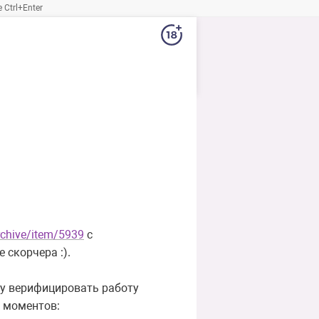
Ctrl+Enter
rchive/item/5939
с
 скорчера :).
му верифицировать работу
о моментов: