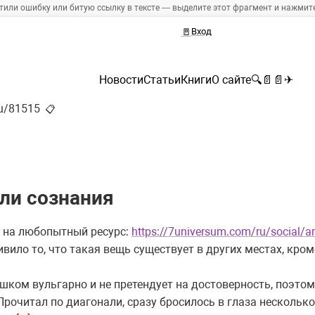
тили ошибку или битую ссылку в тексте — выделите этот фрагмент и нажмите 
🚪
Вход
Новости
Статьи
Книги
О сайте
🔍
📄
📄
✈
ru/81515
📋
ли сознания
л на любопытный ресурс:
https://7universum.com/ru/social/a
ло то, что такая вещь существует в других местах, кроме
шком вульгарно и не претендует на достоверность, поэто
Прочитал по диагонали, сразу бросилось в глаза нескольк