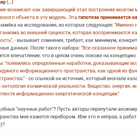
мир
[...]
ание возникает как завершающий этап построения мозгом
еского объекта в эту модель. Эта
гипотеза принимается к
намёка на исследования, из которых следующее: "
Именно н
ганизма во внешней сущности, которая воспринимается к
ность
", - вызывает сомнения, требует, как минимум, конкр
ных данных. После такого набора: "
Все сказанное принима
ется впечатление, что в целом очень похоже на концепци
: "
появились определенные наработки, доказывающие в
единого информационного пространства, как одной из ф
транства.
" - со ссылкой на источник, который вначале ка
я онтология космической реальности. Вещество, энергия, 
нтексте информационно-энергетической концепции.
"
добных "научных работ"? Пусть авторы перепутали аксиому
нства мне кажется перебором. Или это я неправ, а работ
)?