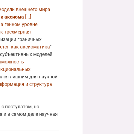
 модели внешнего мира
ак аксиома
[...]
а генном уровне
ак трехмерная
етизации граничных
ется как аксиоматика
".
ю субъективных моделей
озможность
ункциональных
зался лишним для научной
информация и структура
 с постулатом, но
а и в самом деле научная