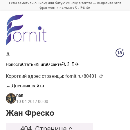
Если заметили ошибку или битую ссылку в тексте — выделите этот
фрагмент и нажмите Ctrl+Enter
🚪
🔍
📄
📄
✈
Новости
Статьи
Книги
О сайте
Короткий адрес страницы:
fornit.ru/80401
📋
← Дневник сайта
nan
10.04.2017 00:00
Жан Фреско