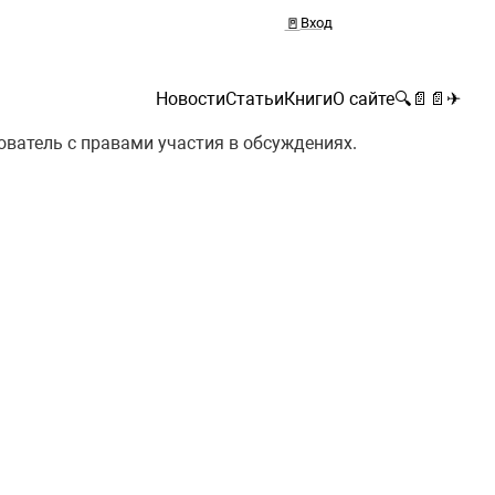
🚪
Вход
Новости
Статьи
Книги
О сайте
🔍
📄
📄
✈
ователь с правами участия в обсуждениях.