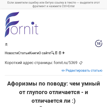
Если заметили ошибку или битую ссылку в тексте — выделите этот
фрагмент и нажмите Ctrl+Enter
🚪
🔍
📄
📄
✈
Новости
Статьи
Книги
О сайте
Короткий адрес страницы:
fornit.ru/5369
📋
✏️ Редактировать статью
Афоризмы по поводу: чем умный
от глупого отличается - и
отличается ли :)