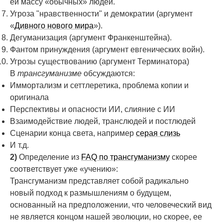
ей массу «обычных» людей.
Угроза "нравственности" и демократии (аргумент
«
Дивного нового мира
»).
Дегуманизация (аргумент Франкенштейна).
Фантом принуждения (аргумент евгенических войн).
Угрозы существованию (аргумент Терминатора)
В
трансгуманизме
обсуждаются:
Иммортализм и сеттлеретика, проблема копии и
оригинала
Перспективы и опасности ИИ, слияние с ИИ
Взаимодействие людей, транслюдей и постлюдей
Сценарии конца света, например
серая слизь
И т.д.
2)
Определение из
FAQ по трансгуманизму
скорее
соответствует уже «учению»:
Трансгуманизм представляет собой радикально
новый подход к размышлениям о будущем,
основанный на предположении, что человеческий вид
не является концом нашей эволюции, но скорее, ее