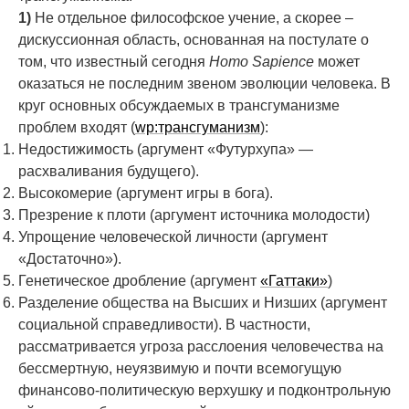
1)
Не отдельное философское учение, а скорее –
дискуссионная область, основанная на постулате о
том, что известный сегодня
Homo
Sapience
может
оказаться не последним звеном эволюции человека. В
круг основных обсуждаемых в трансгуманизме
проблем входят (
wp:трансгуманизм
):
Недостижимость (аргумент «Футурхупа» —
расхваливания будущего).
Высокомерие (аргумент игры в бога).
Презрение к плоти (аргумент источника молодости)
Упрощение человеческой личности (аргумент
«Достаточно»).
Генетическое дробление (аргумент
«Гаттаки»
)
Разделение общества на Высших и Низших (аргумент
социальной справедливости). В частности,
рассматривается угроза расслоения человечества на
бессмертную, неуязвимую и почти всемогущую
финансово-политическую верхушку и подконтрольную