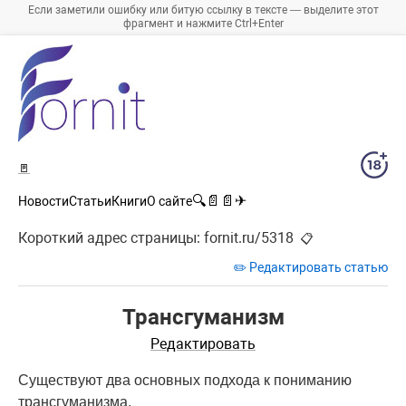
Если заметили ошибку или битую ссылку в тексте — выделите этот
фрагмент и нажмите Ctrl+Enter
🚪
🔍
📄
📄
✈
Новости
Статьи
Книги
О сайте
Короткий адрес страницы:
fornit.ru/5318
📋
✏️ Редактировать статью
Трансгуманизм
Редактировать
Существуют два основных подхода к пониманию
трансгуманизма.