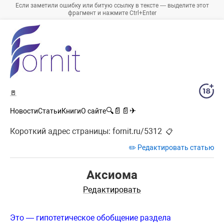
Если заметили ошибку или битую ссылку в тексте — выделите этот
фрагмент и нажмите Ctrl+Enter
🚪
🔍
📄
📄
✈
Новости
Статьи
Книги
О сайте
Короткий адрес страницы:
fornit.ru/5312
📋
✏️ Редактировать статью
Аксиома
Редактировать
Это — гипотетическое обобщение раздела