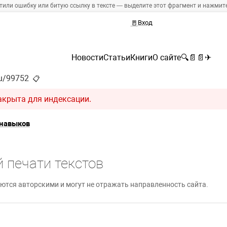
тили ошибку или битую ссылку в тексте — выделите этот фрагмент и нажмите 
🚪
Вход
Новости
Статьи
Книги
О сайте
🔍
📄
📄
✈
ru/99752
📋
акрыта для индексации.
навыков
 печати текстов
ются авторскими и могут не отражать направленность сайта.